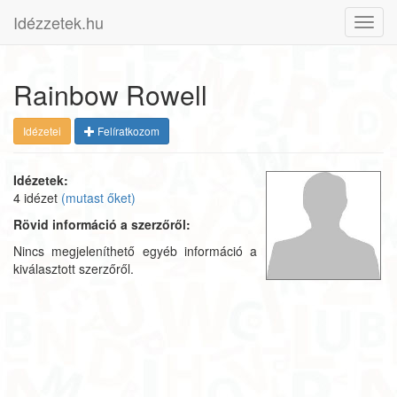
Idézzetek.hu
Toggl
navig
Rainbow Rowell
Idézetei
Felíratkozom
Idézetek:
4 idézet
(mutast őket)
Rövid információ a szerzőről:
Nincs megjeleníthető egyéb információ a
kiválasztott szerzőről.