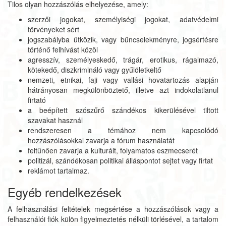
Tilos olyan hozzászólás elhelyezése, amely:
szerzői jogokat, személyiségi jogokat, adatvédelmi
törvényeket sért
jogszabályba ütközik, vagy bűncselekményre, jogsértésre
történő felhívást közöl
agresszív, személyeskedő, trágár, erotikus, rágalmazó,
kötekedő, diszkrimináló vagy gyűlöletkeltő
nemzeti, etnikai, faji vagy vallási hovatartozás alapján
hátrányosan megkülönböztető, illetve azt indokolatlanul
firtató
a beépített szószűrő szándékos kikerülésével tiltott
szavakat használ
rendszeresen a témához nem kapcsolódó
hozzászólásokkal zavarja a fórum használatát
feltűnően zavarja a kulturált, folyamatos eszmecserét
politizál, szándékosan politikai álláspontot sejtet vagy firtat
reklámot tartalmaz.
Egyéb rendelkezések
A felhasználási feltételek megsértése a hozzászólások vagy a
felhasználói fiók külön figyelmeztetés nélküli törlésével, a tartalom