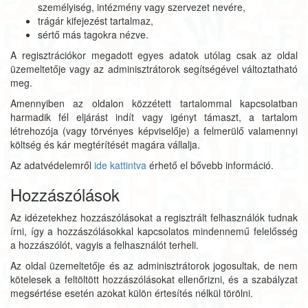
személyiség, intézmény vagy szervezet nevére,
trágár kifejezést tartalmaz,
sértő más tagokra nézve.
A regisztrációkor megadott egyes adatok utólag csak az oldal
üzemeltetője vagy az adminisztrátorok segítségével változtatható
meg.
Amennyiben az oldalon közzétett tartalommal kapcsolatban
harmadik fél eljárást indít vagy igényt támaszt, a tartalom
létrehozója (vagy törvényes képviselője) a felmerülő valamennyi
költség és kár megtérítését magára vállalja.
Az adatvédelemről
ide kattintva
érhető el bővebb információ.
Hozzászólások
Az idézetekhez hozzászólásokat a regisztrált felhasználók tudnak
írni, így a hozzászólásokkal kapcsolatos mindennemű felelősség
a hozzászólót, vagyis a felhasználót terheli.
Az oldal üzemeltetője és az adminisztrátorok jogosultak, de nem
kötelesek a feltöltött hozzászólásokat ellenőrizni, és a szabályzat
megsértése esetén azokat külön értesítés nélkül törölni.