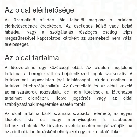
Az oldal elérhetősége
Az üzemeltető minden tőle telhetőt megtesz a tartalom
elérhetőségének érdekében. Az esetleges külső vagy belső
hibákkal, vagy a szolgáltatás részleges esetleg teljes
megszűnésével kapcsolatos károkért az üzemeltető nem vállal
felelősséget.
Az oldal tartalma
A Idézzetek.hu egy közösségi oldal. Az oldalon megjelenő
tartalmat a beregisztrált és bejelentkezett tagok szerkesztik. A
tartalommal kapcsolatos jogi felelősséget minden esetben a
tartalom létrehozója vállalja. Az üzemeltető és az oldalt kezelő
adminisztrátorok jogosultak, de nem kötelesek a létrehozott
tartalmat ellenőrizni, illetve jogsértés vagy az oldal
szabályzatának megsértése esetén törölni.
Az oldal tartalma bárki számára szabadon elérhető, az egyes
idézetek kis és nagy mennyiségben is szabadon
felhasználhatóak. Az idézetek átvétele esetén megköszönjük, ha
az adott oldalon forrásként elhelyezel egy ránk mutató linket.