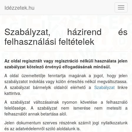
Idézzetek.hu
Toggl
navig
Szabályzat, házirend és
felhasználási feltételek
Az oldal regisztrált vagy regisztráció nélküli használata jelen
szabályzat kötelező érvényű elfogadásának minősül.
A oldal üzemeltetője fenntartja magának a jogot, hogy jelen
szabályzatot indoklás vagy külön értesítés nélkül megváltoztassa.
A szabályzat bármelyik oldalról elérhető a
Szabályzat
linkre
kattintva.
A szabályzat változásainak nyomon követése a felhasználó
felelőssége. A szabályzat nem ismerése nem metesíti a
felhasználót annak betartása alól.
Jelen dokumentum szerves részének számít jogi nyilatkozatunk
és az adatvédelemről szóló aloldalunk is.