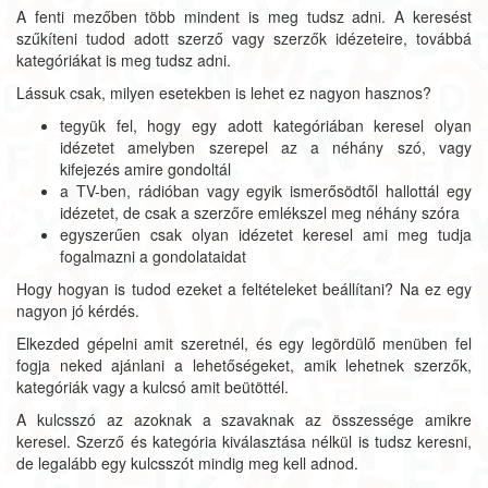
A fenti mezőben több mindent is meg tudsz adni. A keresést
szűkíteni tudod adott szerző vagy szerzők idézeteire, továbbá
kategóriákat is meg tudsz adni.
Lássuk csak, milyen esetekben is lehet ez nagyon hasznos?
tegyük fel, hogy egy adott kategóriában keresel olyan
idézetet amelyben szerepel az a néhány szó, vagy
kifejezés amire gondoltál
a TV-ben, rádióban vagy egyik ismerősödtől hallottál egy
idézetet, de csak a szerzőre emlékszel meg néhány szóra
egyszerűen csak olyan idézetet keresel ami meg tudja
fogalmazni a gondolataidat
Hogy hogyan is tudod ezeket a feltételeket beállítani? Na ez egy
nagyon jó kérdés.
Elkezded gépelni amit szeretnél, és egy legördülő menüben fel
fogja neked ajánlani a lehetőségeket, amik lehetnek szerzők,
kategóriák vagy a kulcsó amit beütöttél.
A kulcsszó az azoknak a szavaknak az összessége amikre
keresel. Szerző és kategória kiválasztása nélkül is tudsz keresni,
de legalább egy kulcsszót mindig meg kell adnod.