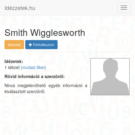
Idézzetek.hu
Toggl
navig
Smith Wigglesworth
Idézetei
Felíratkozom
Idézetek:
1 idézet
(mutast őket)
Rövid információ a szerzőről:
Nincs megjeleníthető egyéb információ a
kiválasztott szerzőről.