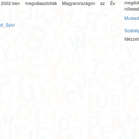
megdobo
. 2002-ben megválasztották Magyarországon az Év
nőiess
Mutasd 
di_Sylvi
Szabál
Idézze