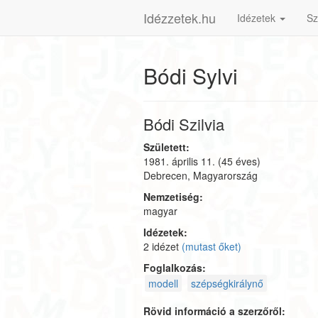
Idézzetek.hu
Idézetek
Sz
Bódi Sylvi
Bódi Szilvia
Született:
1981. április 11.
(45 éves)
Debrecen, Magyarország
Nemzetiség:
magyar
Idézetek:
2 idézet
(mutast őket)
Foglalkozás:
modell
szépségkirálynő
Rövid információ a szerzőről: