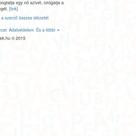
gtatja egy nő szívét, cirógatja a
égét.
[link]
a szerző összes idézetét
yzat
Adatvédelem
És a többi
tek.hu © 2015