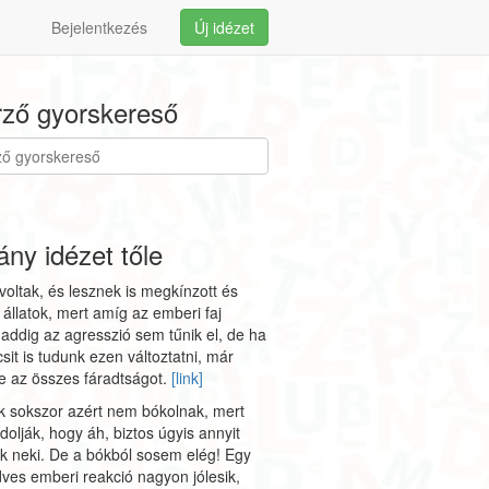
Bejelentkezés
Új idézet
ző gyorskereső
ny idézet tőle
voltak, és lesznek is megkínzott és
t állatok, mert amíg az emberi faj
, addig az agresszió sem tűnik el, de ha
csit is tudunk ezen változtatni, már
e az összes fáradtságot.
[link]
ak sokszor azért nem bókolnak, mert
dolják, hogy áh, biztos úgyis annyit
 neki. De a bókból sosem elég! Egy
edves emberi reakció nagyon jólesik,