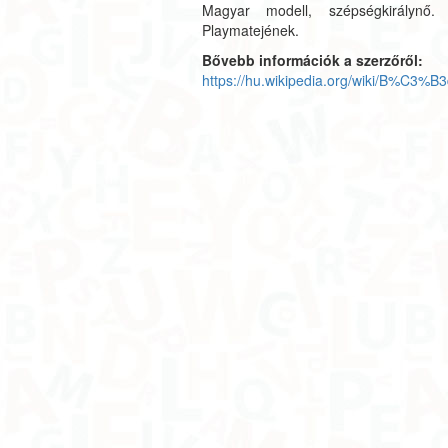
Magyar modell, szépségkirálynő
Playmatejének.
Bővebb információk a szerzőről:
https://hu.wikipedia.org/wiki/B%C3%B3