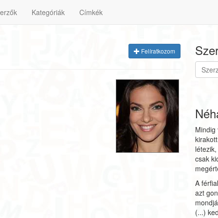
erzők
Kategóriák
Címkék
Szer
Felíratkozom
Néhá
Mindig 
kirakot
létezik
csak ki
megért
A férfi
azt gon
mondják
(...) k