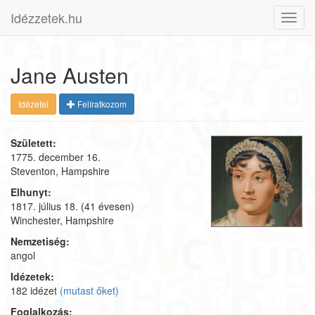
Idézzetek.hu
Toggl
navig
Jane Austen
Idézetei
Felíratkozom
Született:
1775. december 16.
Steventon, Hampshire
Elhunyt:
1817. július 18.
(41 évesen)
Winchester, Hampshire
Nemzetiség:
angol
Idézetek:
182 idézet
(mutast őket)
Foglalkozás: