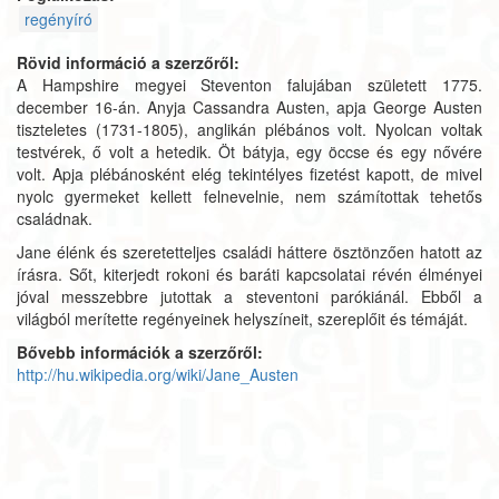
regényíró
Rövid információ a szerzőről:
A Hampshire megyei Steventon falujában született 1775.
december 16-án. Anyja Cassandra Austen, apja George Austen
tiszteletes (1731-1805), anglikán plébános volt. Nyolcan voltak
testvérek, ő volt a hetedik. Öt bátyja, egy öccse és egy nővére
volt. Apja plébánosként elég tekintélyes fizetést kapott, de mivel
nyolc gyermeket kellett felnevelnie, nem számítottak tehetős
családnak.
Jane élénk és szeretetteljes családi háttere ösztönzően hatott az
írásra. Sőt, kiterjedt rokoni és baráti kapcsolatai révén élményei
jóval messzebbre jutottak a steventoni parókiánál. Ebből a
világból merítette regényeinek helyszíneit, szereplőit és témáját.
Bővebb információk a szerzőről:
http://hu.wikipedia.org/wiki/Jane_Austen