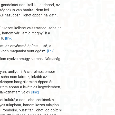
 gondolatot nem kell kimondanod, az
ségnek is van határa. Nem kell
enül hazudozni, lehet éppen hallgatni.
út között kellene választanod, soha ne
, hanem várj, amíg megnyílik a
ik.
[link]
m: az enyémmé épített külső, a
tekben magamba vont egész.
[link]
elem nyelve amúgy se más. Némaság.
lyan, amilyen? A szerelmes ember
t soha nem kérdez, inkább az
leképpen hangzik: miért éppen én
ültem abban a kivételes kegyelemben,
lálkozhattam vele?
[link]
t kultúrája nem lehet senkinek a
es tulajdona, hanem közös tulajdon.
, rombolni, pusztítani lehet, de építeni