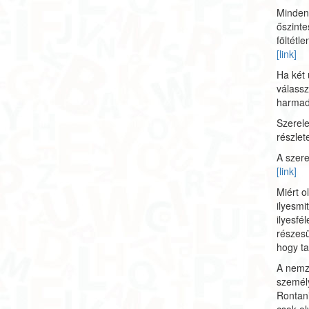
Minden
őszinte
föltétl
[link]
Ha két 
válassz
harmad
Szerele
részle
A szer
[link]
Miért o
ilyesmi
ilyesfé
részes
hogy ta
A nemze
személy
Rontani