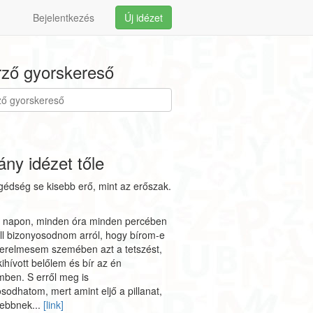
Bejelentkezés
Új idézet
ző gyorskereső
ny idézet tőle
édség se kisebb erő, mint az erőszak.
 napon, minden óra minden percében
l bizonyosodnom arról, hogy bírom-e
erelmesem szemében azt a tetszést,
kihívott belőlem és bír az én
ben. S erről meg is
sodhatom, mert amint eljő a pillanat,
ebbnek...
[link]