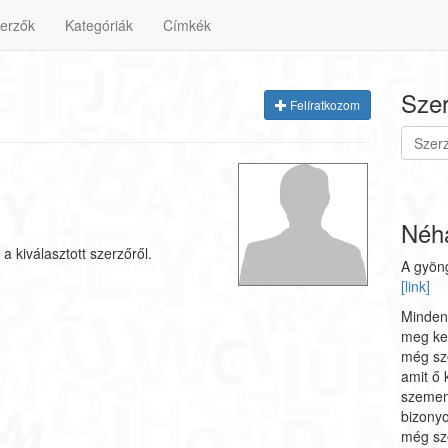
erzők
Kategóriák
Címkék
Szer
Felíratkozom
Néhá
a kiválasztott szerzőről.
A gyöng
[link]
Minden
meg kel
még sz
amit ő 
szemem
bizonyo
még sz