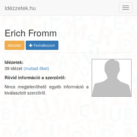
Idézzetek.hu
Toggl
navig
Erich Fromm
Idézetei
Felíratkozom
Idézetek:
39 idézet
(mutast őket)
Rövid információ a szerzőről:
Nincs megjeleníthető egyéb információ a
kiválasztott szerzőről.