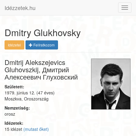
Idézzetek.hu
Toggl
navig
Dmitry Glukhovsky
Idézetei
Felíratkozom
Dmitrij Alekszejevics
Gluhovszkij, Дмитрий
Алексеевич Глуховский
Született:
1979. június 12.
(47 éves)
Moszkva, Oroszország
Nemzetiség:
orosz
Idézetek:
15 idézet
(mutast őket)