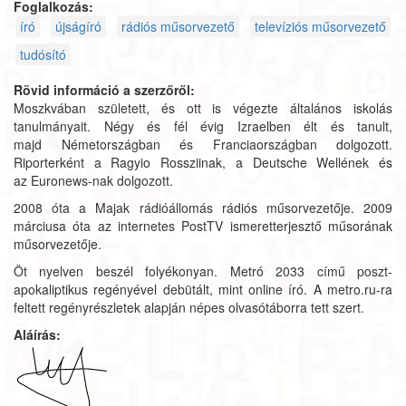
Foglalkozás:
író
újságíró
rádiós műsorvezető
televíziós műsorvezető
tudósító
Rövid információ a szerzőről:
Moszkvában született, és ott is végezte általános iskolás
tanulmányait. Négy és fél évig Izraelben élt és tanult,
majd Németországban és Franciaországban dolgozott.
Riporterként a Ragyio Rossziinak, a Deutsche Wellének és
az Euronews-nak dolgozott.
2008 óta a Majak rádióállomás rádiós műsorvezetője. 2009
márciusa óta az internetes PostTV ismeretterjesztő műsorának
műsorvezetője.
Öt nyelven beszél folyékonyan. Metró 2033 című poszt-
apokaliptikus regényével debütált, mint online író. A metro.ru-ra
feltett regényrészletek alapján népes olvasótáborra tett szert.
Aláírás: