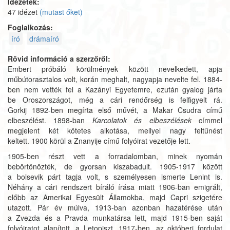
Idézetek:
47 idézet
(mutast őket)
Foglalkozás:
író
drámaíró
Rövid információ a szerzőről:
Embert próbáló körülmények között nevelkedett, apja
műbútorasztalos volt, korán meghalt, nagyapja nevelte fel. 1884-
ben nem vették fel a Kazányi Egyetemre, ezután gyalog járta
be Oroszországot, még a cári rendőrség is felfigyelt rá.
Gorkij 1892-ben megírta első művét, a Makar Csudra című
elbeszélést. 1898-ban
Karcolatok és elbeszélések
címmel
megjelent két kötetes alkotása, mellyel nagy feltűnést
keltett. 1900 körül a Znanyije című folyóirat vezetője lett.
1905-ben részt vett a forradalomban, minek nyomán
bebörtönözték, de gyorsan kiszabadult. 1905-1917 között
a bolsevik párt tagja volt, s személyesen ismerte Lenint is.
Néhány a cári rendszert bíráló írása miatt 1906-ban emigrált,
előbb az Amerikai Egyesült Államokba, majd Capri szigetére
utazott. Pár év múlva, 1913-ban azonban hazatérése után
a Zvezda és a Pravda munkatársa lett, majd 1915-ben saját
folyóiratot alapított, a Letopiszt. 1917-ben, az októberi fordulat