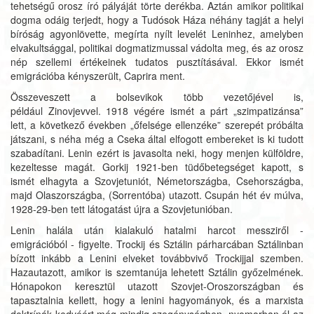
tehetségű orosz író pályáját törte derékba. Aztán amikor politikai
dogma odáig terjedt, hogy a Tudósok Háza néhány tagját a helyi
bíróság agyonlövette, megírta nyílt levelét Leninhez, amelyben
elvakultsággal, politikai dogmatizmussal vádolta meg, és az orosz
nép szellemi értékeinek tudatos pusztításával. Ekkor ismét
emigrációba kényszerült, Caprira ment.
Összeveszett a bolsevikok több vezetőjével is,
például Zinovjevvel. 1918 végére ismét a párt „szimpatizánsa”
lett, a következő években „őfelsége ellenzéke” szerepét próbálta
játszani, s néha még a Cseka által elfogott embereket is ki tudott
szabadítani. Lenin ezért is javasolta neki, hogy menjen külföldre,
kezeltesse magát. Gorkij 1921-ben tüdőbetegséget kapott, s
ismét elhagyta a Szovjetuniót, Németországba, Csehországba,
majd Olaszországba, (Sorrentóba) utazott. Csupán hét év múlva,
1928-29-ben tett látogatást újra a Szovjetunióban.
Lenin halála után kialakuló hatalmi harcot messziről -
emigrációból - figyelte. Trockij és Sztálin párharcában Sztálinban
bízott inkább a Lenini elveket továbbvivő Trockijjal szemben.
Hazautazott, amikor is szemtanúja lehetett Sztálin győzelmének.
Hónapokon keresztül utazott Szovjet-Oroszországban és
tapasztalnia kellett, hogy a lenini hagyományok, és a marxista