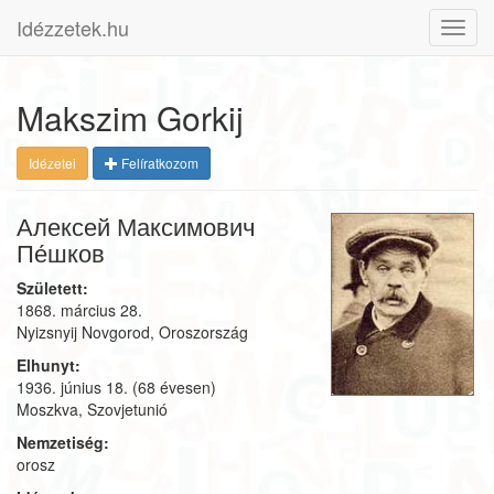
Idézzetek.hu
Toggl
navig
Makszim Gorkij
Idézetei
Felíratkozom
Алексей Максимович
Пе́шков
Született:
1868. március 28.
Nyizsnyij Novgorod, Oroszország
Elhunyt:
1936. június 18.
(68 évesen)
Moszkva, Szovjetunió
Nemzetiség:
orosz