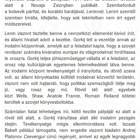
alatt a Novaja Zsiznyben publikált. Szembefordult
a bolsevik párttal, és korábbi barátjával, Leninnel. Lenint szemtől
szemben bírálta, kifejtette, hogy sok tekintetben nem ért egyet
módszereivel.
Lenin viszont tisztelte benne a nemzetközi elismerést kivívó írót,
és állami hivatalt adott a kezébe. Gorkij lett a vezetője annak az
irodalmi központnak, amelyik azt a feladatot kapta, hogy a szovjet
rendszer számára kívánatos európai és világirodalmat fordíttassa
le oroszra. Gorkij teljes jóhiszeműséggel vállalta el a feladatot, az
orosz nép kultúrájának egyetemes felemelkedését látva benne.
Az irodalmi központ tevékenységét ő irányította, és döntő szava
volt, az állami könyvkiadás külföldi irodalmat közvetítő területén,
viszont nem volt hajlandó, hogy politikai szemszögből ítélje meg
jó, vagy rossz egy mű. Rövid idő alatt egyebek
közt Wells, Shaw, Anatole France, Romain Rolland kötetei
kerültek a szovjet könyvesboltokba.
Számtalan fiatal tehetséges író, költő kezdte pályáját ez alatt a
rövid idő alatt, a Gorkij irányítása alatt álló irodalmi pezsgés
idején. Tevékenysége mégis ellentmondásos volt. Iszaak
Babelt például támogatta, nem engedte viszont kiadatni Andrej
Platonov
Csevengur
című regényét, amivel az egyik legnagyobb