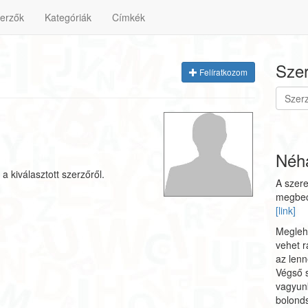
erzők
Kategóriák
Címkék
Szer
Felíratkozom
Néhá
a kiválasztott szerzőről.
A szere
megbecs
[link]
Megleh
vehet r
az lenn
Végső 
vagyun
bolonds