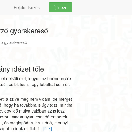
Bejelentkezés
Új idézet
ző gyorskereső
ny idézet tőle
tet nélküli élet, legyen az bármennyire
ült és biztos is, egy fabatkát sem ér.
et, a szíve még nem vidám, de mérget
á, hogy ha továbbra is úgy tesz, mintha
e, egy idő múlva valóban az is lesz.
soron mindannyian esendő emberek
k, és meglepődne, ha tudná, mennyi
ágot tudunk elhitetni...
[link]