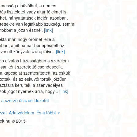
lemesség elbűvölhet, a nemes
dés tiszteletet vagy akár félelmet is
het, hányattatások idején azonban,
tettekre van leginkább szükség, semmi
többet a józan észnél.
[link]
ta már, hogy örömét lelje a
ban, amit hamar benépesített az
olvasott könyvek szereplőivel.
[link]
öbb divatos házasságban a szerelem
ssanként szeretetté csendesedik.
a kapcsolat szentesíttetett, az eskük
ottak, és az esküvői torták jóízűen
sztásra kerültek, a szenvedélyes
ások jogot nyernek arra, hogy...
[link]
a szerző összes idézetét
yzat
Adatvédelem
És a többi
tek.hu © 2015