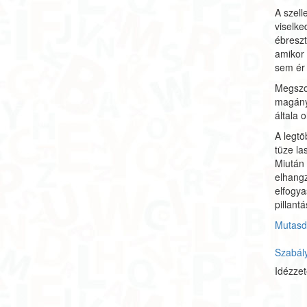
A szel
viselke
ébreszt
amikor 
sem ér 
Megszok
magány
általa 
A legt
tüze la
Miután 
elhangz
elfogya
pillant
Mutasd 
Szabál
Idézze