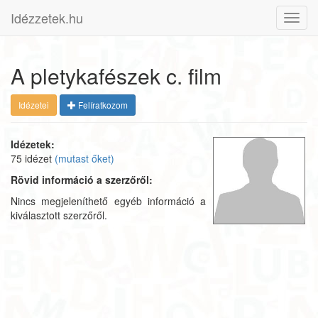
Idézzetek.hu
Toggl
navig
A pletykafészek c. film
Idézetei
Felíratkozom
Idézetek:
75 idézet
(mutast őket)
Rövid információ a szerzőről:
Nincs megjeleníthető egyéb információ a
kiválasztott szerzőről.