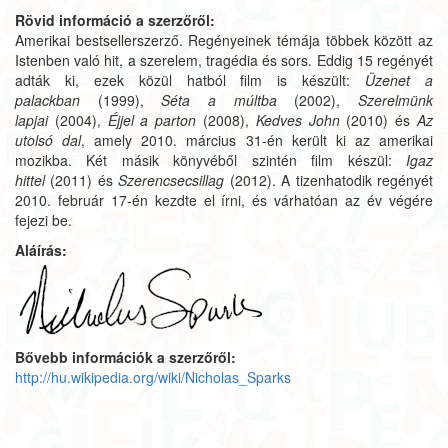
Rövid információ a szerzőről:
Amerikai bestsellerszerző. Regényeinek témája többek között az
Istenben való hit, a szerelem, tragédia és sors. Eddig 15 regényét
adták ki, ezek közül hatból film is készült:
Üzenet a
palackban
(1999),
Séta a múltba
(2002),
Szerelmünk
lapjai
(2004),
Éjjel a parton
(2008),
Kedves John
(2010) és
Az
utolsó dal
, amely 2010. március 31-én került ki az amerikai
mozikba. Két másik könyvéből szintén film készül:
Igaz
hittel
(2011) és
Szerencsecsillag
(2012). A tizenhatodik regényét
2010. február 17-én kezdte el írni, és várhatóan az év végére
fejezi be.
Aláírás:
Bővebb információk a szerzőről:
http://hu.wikipedia.org/wiki/Nicholas_Sparks