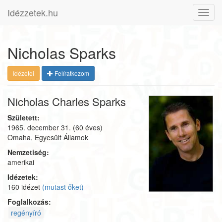
Idézzetek.hu
Toggl
navig
Nicholas Sparks
Idézetei
Felíratkozom
Nicholas Charles Sparks
Született:
1965. december 31.
(60 éves)
Omaha, Egyesült Államok
Nemzetiség:
amerikai
Idézetek:
160 idézet
(mutast őket)
Foglalkozás:
regényíró