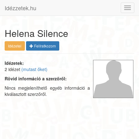
Idézzetek.hu
Toggl
navig
Helena Silence
Idézetei
Felíratkozom
Idézetek:
2 idézet
(mutast őket)
Rövid információ a szerzőről:
Nincs megjeleníthető egyéb információ a
kiválasztott szerzőről.