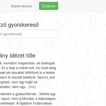
Bejelentkezés
Új idézet
ző gyorskereső
ny idézet tőle
tünk, mondom magamban, és boldogok
. Ez a hely a miénk volt, ha rövid ideig
csak két éjszakát töltöttünk is a fedele
valami itt maradt belőlünk. Semmi, ami
ogható, nem egy hajtű az
sztalon, sem egy...
[link]
danám a gyászolóknak... tekints úgy
napot, mint új kihívást, a bátorságod
ettetését. A fájdalom hullámokban