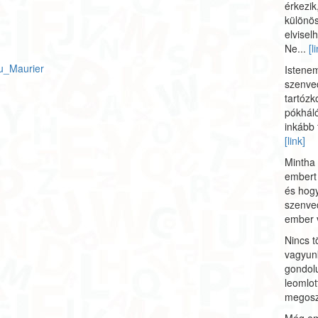
érkezi
különö
elvisel
Ne...
[l
du_Maurier
Istenem
szenved
tartóz
pókhál
inkább 
[link]
Mintha 
embert 
és hog
szenved
ember 
Nincs t
vagyun
gondolu
leomlot
megosz