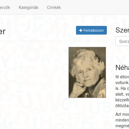
erzők
Kategóriák
Címkék
er
Szer
Felíratkozom
Néhá
Itt él
voltunk
is. Ha 
alatt, 
kézzelf
öltözőa
Azt mon
minden 
megmér