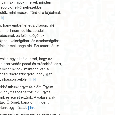
k, vannak napok, melyek minden
sebb ok nélkül nehezebben
hetők, mint mások. Tűrd el a fájdalmat.
ink]
, hány ember lehet a világon, aki
, mert nem tud kiszabadulni
kodásának és félénkségének
ójából, vakságában és ostobaságában
falat emel maga elé. Ezt tettem én is.
volna egy elmélet arról, hogy az
a szenvedés jobbá és erősebbé teszi,
y mindenkinek szüksége van a
és tűzkeresztségére, hogy igaz
válhasson belőle.
[link]
öbbé titkunk egymás előtt. Együtt
k, egymáshoz tartozunk. Egyet
nk és egyet érzünk. A válaszfalak
tak. Örömet, bánatot, mindent
tunk egymással.
[link]