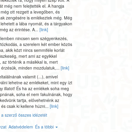
ékeztek rá, hogy milyen szép volt. A
t még nem felejtették el. A hangja
 még ott rezgett a levegőben, és
nak zengésére is emlékeztek még. Még
 lehetett a lába nyomát, és a tárgyakon
t még az érintése. A...
[link]
elemben nincsen sem szégyenkezés,
rtózkodás, a szerelem két ember közös
na, akik közt nincs semmiféle korlát
szkeség, mert ami az egyikkel
k, az történik a másikkal is, mert
 érzésük, minden mozdulatuk,...
[link]
eltalálnának valamit (...), amivel
álni lehetne az emlékeket, mint egy ízt
y illatot! És ha az emlékek soha meg
pnának, soha el nem fakulnának, hogy
kedvünk tartja, elővehetnénk az
 és csak ki kellene húzni...
[link]
a szerző összes idézetét
yzat
Adatvédelem
És a többi