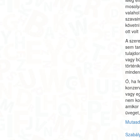
Még eml
mosolyá
valahol
szavai
követni
ott vol
A szer
sem ta
tulajdo
vagy bü
történi
minden
Ó, ha f
konzerv
vagy eg
nem ko
amikor 
üveget,
Mutasd 
Szabál