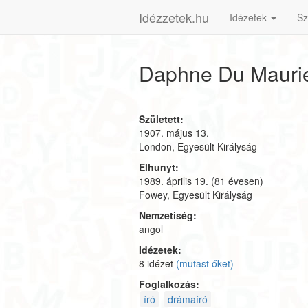
Idézzetek.hu
Idézetek
Sz
Daphne Du Mauri
Született:
1907. május 13.
London, Egyesült Királyság
Elhunyt:
1989. április 19.
(81 évesen)
Fowey, Egyesült Királyság
Nemzetiség:
angol
Idézetek:
8 idézet
(mutast őket)
Foglalkozás:
író
drámaíró