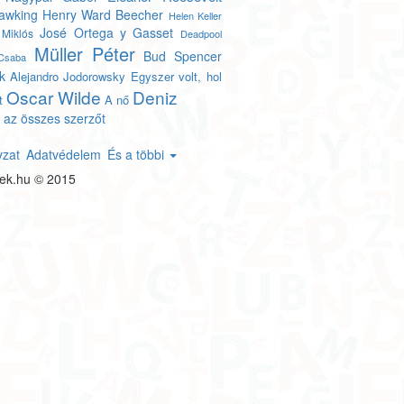
awking
Henry Ward Beecher
Helen Keller
José Ortega y Gasset
 Miklós
Deadpool
Müller Péter
Bud Spencer
Csaba
k
Alejandro Jodorowsky
Egyszer volt, hol
Oscar Wilde
Deniz
t
A nő
 az összes szerzőt
yzat
Adatvédelem
És a többi
tek.hu © 2015