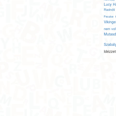
Lucy H
Radnóti
Fecske 
Vikinge
nem vol
Mutasd
Szabál
Idézze