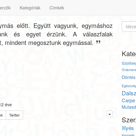
erzők
Kategóriák
Címkék
gymás előtt. Együtt vagyunk, egymáshoz
lunk és egyet érzünk. A válaszfalak
ot, mindent megosztunk egymással.
Kate
Szülősé
Önismere
Döntés
Egészsé
Dals
Carpe
12 éve
Mutasd 
ok
Twitter
Szer
Illyés
Kennedy