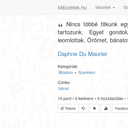
Idézzetek.hu
Idézetek
Sz
Nincs többé titkunk e
tartozunk. Egyet gondo
leomlottak. Örömet, bánat
Daphne Du Maurier
Kategóriák:
Bizalom
•
Szerelem
Címke:
bánat
10
pont
•
0
kedvenc
•
0
hozzászólás
•
Tetszik
Facebo