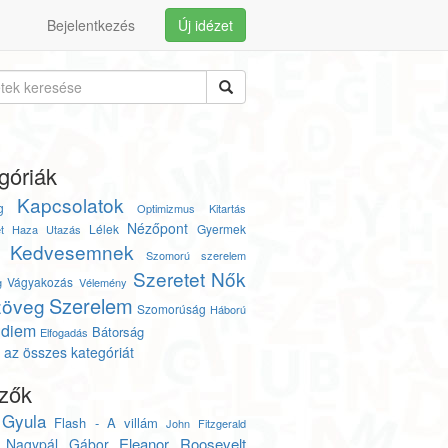
Bejelentkezés
Új idézet
góriák
Kapcsolatok
g
Optimizmus
Kitartás
Nézőpont
Lélek
Gyermek
t
Haza
Utazás
Kedvesemnek
Szomorú szerelem
Szeretet
Nők
Vágyakozás
g
Vélemény
Szerelem
zöveg
Szomorúság
Háború
 diem
Bátorság
Elfogadás
az összes kategóriát
zők
 Gyula
Flash - A villám
John Fitzgerald
Eleanor Roosevelt
Nagypál Gábor