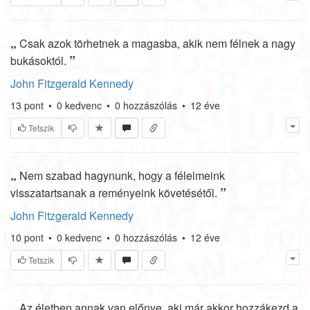
„
Csak azok törhetnek a magasba, akik nem félnek a nagy
”
bukásoktól.
John Fitzgerald Kennedy
13
pont
•
0
kedvenc
•
0
hozzászólás
•
12 éve
Tetszik
„
Nem szabad hagynunk, hogy a félelmeink
”
visszatartsanak a reményeink követésétől.
John Fitzgerald Kennedy
10
pont
•
0
kedvenc
•
0
hozzászólás
•
12 éve
Tetszik
„
Az életben annak van előnye, aki már akkor hozzákezd a