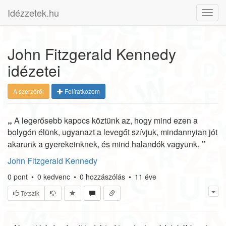
Idézzetek.hu
Toggl
navig
John Fitzgerald Kennedy
idézetei
A szerzőről
Felíratkozom
„
A legerősebb kapocs köztünk az, hogy mind ezen a
bolygón élünk, ugyanazt a levegőt szívjuk, mindannyian jót
”
akarunk a gyerekeinknek, és mind halandók vagyunk.
John Fitzgerald Kennedy
0
pont
•
0
kedvenc
•
0
hozzászólás
•
11 éve
Tetszik