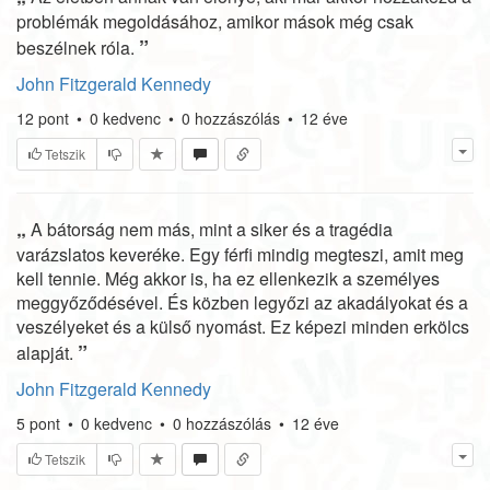
problémák megoldásához, amikor mások még csak
”
beszélnek róla.
John Fitzgerald Kennedy
12
pont
•
0
kedvenc
•
0
hozzászólás
•
12 éve
Tetszik
„
A bátorság nem más, mint a siker és a tragédia
varázslatos keveréke. Egy férfi mindig megteszi, amit meg
kell tennie. Még akkor is, ha ez ellenkezik a személyes
meggyőződésével. És közben legyőzi az akadályokat és a
veszélyeket és a külső nyomást. Ez képezi minden erkölcs
”
alapját.
John Fitzgerald Kennedy
5
pont
•
0
kedvenc
•
0
hozzászólás
•
12 éve
Tetszik