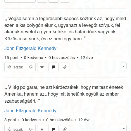
„
Végső soron a legerősebb kapocs köztünk az, hogy mind
ezen a kis bolygón élünk, ugyanazt a levegőt szívjuk, fel
akarjuk nevelni a gyerekeinket és halandóak vagyunk.
”
Közös a sorsunk, és ez nem egy harc.
John Fitzgerald Kennedy
15
pont
•
0
kedvenc
•
0
hozzászólás
•
12 éve
Tetszik
„
Világ polgárai, ne azt kérdezzétek, hogy mit tesz értetek
Amerika, hanem azt, hogy mit tehetünk együtt az ember
”
szabadságáért.
John Fitzgerald Kennedy
8
pont
•
0
kedvenc
•
0
hozzászólás
•
12 éve
Tetszik