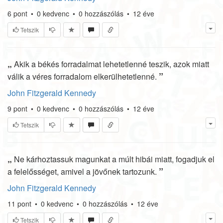
6
pont
•
0
kedvenc
•
0
hozzászólás
•
12 éve
Tetszik
„
Akik a békés forradalmat lehetetlenné teszik, azok miatt
”
válik a véres forradalom elkerülhetetlenné.
John Fitzgerald Kennedy
9
pont
•
0
kedvenc
•
0
hozzászólás
•
12 éve
Tetszik
„
Ne kárhoztassuk magunkat a múlt hibái miatt, fogadjuk el
”
a felelősséget, amivel a jövőnek tartozunk.
John Fitzgerald Kennedy
11
pont
•
0
kedvenc
•
0
hozzászólás
•
12 éve
Tetszik