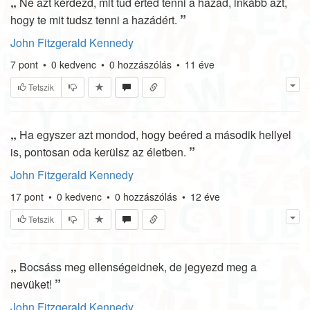
„
Ne azt kérdezd, mit tud érted tenni a hazád, inkább azt,
”
hogy te mit tudsz tenni a hazádért.
John Fitzgerald Kennedy
7
pont
•
0
kedvenc
•
0
hozzászólás
•
11 éve
Tetszik
„
Ha egyszer azt mondod, hogy beéred a második hellyel
”
is, pontosan oda kerülsz az életben.
John Fitzgerald Kennedy
17
pont
•
0
kedvenc
•
0
hozzászólás
•
12 éve
Tetszik
„
Bocsáss meg ellenségeidnek, de jegyezd meg a
”
nevüket!
John Fitzgerald Kennedy