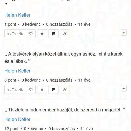
”
Helen Keller
1
pont
•
0
kedvenc
•
0
hozzászólás
•
11 éve
Tetszik
„
A testvérek olyan közel állnak egymáshoz, mint a karok
”
és a lábak.
Helen Keller
0
pont
•
0
kedvenc
•
0
hozzászólás
•
11 éve
Tetszik
„
”
Tiszteld minden ember hazáját, de szeresd a magadét.
Helen Keller
12
pont
•
0
kedvenc
•
0
hozzászólás
•
11 éve