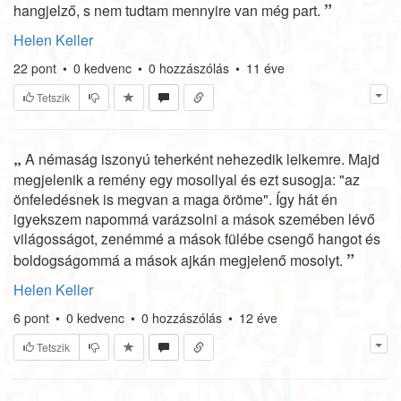
”
hangjelző, s nem tudtam mennyire van még part.
Helen Keller
22
pont
•
0
kedvenc
•
0
hozzászólás
•
11 éve
Tetszik
„
A némaság iszonyú teherként nehezedik lelkemre. Majd
megjelenik a remény egy mosollyal és ezt susogja: "az
önfeledésnek is megvan a maga öröme". Így hát én
igyekszem napommá varázsolni a mások szemében lévő
világosságot, zenémmé a mások fülébe csengő hangot és
”
boldogságommá a mások ajkán megjelenő mosolyt.
Helen Keller
6
pont
•
0
kedvenc
•
0
hozzászólás
•
12 éve
Tetszik