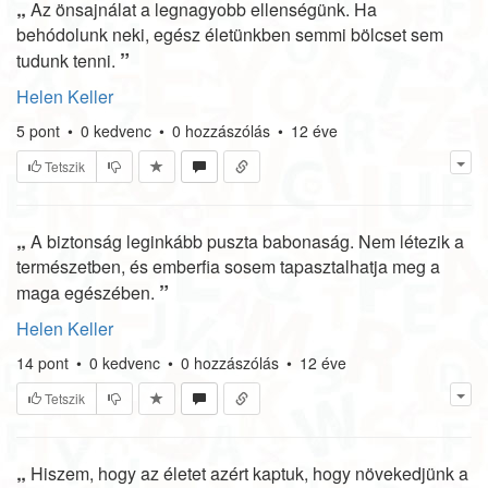
„
Az önsajnálat a legnagyobb ellenségünk. Ha
behódolunk neki, egész életünkben semmi bölcset sem
”
tudunk tenni.
Helen Keller
5
pont
•
0
kedvenc
•
0
hozzászólás
•
12 éve
Tetszik
„
A biztonság leginkább puszta babonaság. Nem létezik a
természetben, és emberfia sosem tapasztalhatja meg a
”
maga egészében.
Helen Keller
14
pont
•
0
kedvenc
•
0
hozzászólás
•
12 éve
Tetszik
„
Hiszem, hogy az életet azért kaptuk, hogy növekedjünk a