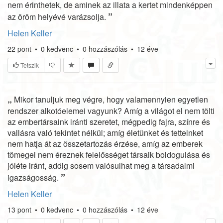
nem érinthetek, de aminek az illata a kertet mindenképpen
”
az öröm helyévé varázsolja.
Helen Keller
22
pont
•
0
kedvenc
•
0
hozzászólás
•
12 éve
Tetszik
„
Mikor tanuljuk meg végre, hogy valamennyien egyetlen
rendszer alkotóelemei vagyunk? Amíg a világot el nem tölti
az embertársaink iránti szeretet, mégpedig fajra, színre és
vallásra való tekintet nélkül; amíg életünket és tetteinket
nem hatja át az összetartozás érzése, amíg az emberek
tömegei nem éreznek felelősséget társaik boldogulása és
jóléte iránt, addig sosem valósulhat meg a társadalmi
”
igazságosság.
Helen Keller
13
pont
•
0
kedvenc
•
0
hozzászólás
•
12 éve