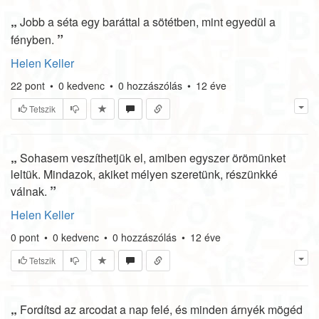
„
Jobb a séta egy baráttal a sötétben, mint egyedül a
”
fényben.
Helen Keller
22
pont
•
0
kedvenc
•
0
hozzászólás
•
12 éve
Tetszik
„
Sohasem veszíthetjük el, amiben egyszer örömünket
leltük. Mindazok, akiket mélyen szeretünk, részünkké
”
válnak.
Helen Keller
0
pont
•
0
kedvenc
•
0
hozzászólás
•
12 éve
Tetszik
„
Fordítsd az arcodat a nap felé, és minden árnyék mögéd