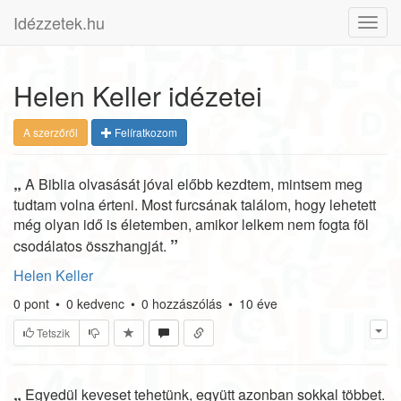
Idézzetek.hu
Toggl
navig
Helen Keller idézetei
A szerzőről
Felíratkozom
„
A Biblia olvasását jóval előbb kezdtem, mintsem meg
tudtam volna érteni. Most furcsának találom, hogy lehetett
még olyan idő is életemben, amikor lelkem nem fogta föl
”
csodálatos összhangját.
Helen Keller
0
pont
•
0
kedvenc
•
0
hozzászólás
•
10 éve
Tetszik
„
Egyedül keveset tehetünk, együtt azonban sokkal többet.