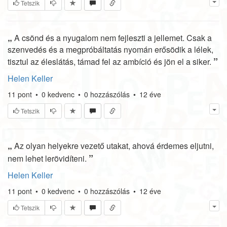
Tetszik
„
A csönd és a nyugalom nem fejleszti a jellemet. Csak a
szenvedés és a megpróbáltatás nyomán erősödik a lélek,
”
tisztul az éleslátás, támad fel az ambíció és jön el a siker.
Helen Keller
11
pont
•
0
kedvenc
•
0
hozzászólás
•
12 éve
Tetszik
„
Az olyan helyekre vezető utakat, ahová érdemes eljutni,
”
nem lehet lerövidíteni.
Helen Keller
11
pont
•
0
kedvenc
•
0
hozzászólás
•
12 éve
Tetszik