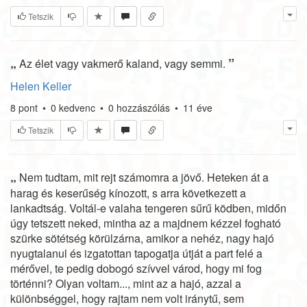
Tetszik
„
”
Az élet vagy vakmerő kaland, vagy semmi.
Helen Keller
8
pont
•
0
kedvenc
•
0
hozzászólás
•
11 éve
Tetszik
„
Nem tudtam, mit rejt számomra a jövő. Heteken át a
harag és keserűség kínozott, s arra következett a
lankadtság. Voltál-e valaha tengeren sűrű ködben, midőn
úgy tetszett neked, mintha az a majdnem kézzel fogható
szürke sötétség körülzárna, amikor a nehéz, nagy hajó
nyugtalanul és izgatottan tapogatja útját a part felé a
mérővel, te pedig dobogó szívvel várod, hogy mi fog
történni? Olyan voltam..., mint az a hajó, azzal a
különbséggel, hogy rajtam nem volt iránytű, sem