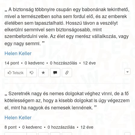
„
A biztonság többnyire csupán egy babonának tekinthető,
mivel a természetben soha sem fordul elő, és az emberek
életében sem tapasztalható. Hosszú távon a veszélyt
elkerülni semmivel sem biztonságosabb, mint
szembefordulni vele. Az élet egy merész vállalkozás, vagy
”
egy nagy semmi.
Helen Keller
14
pont
•
0
kedvenc
•
0
hozzászólás
•
12 éve
Tetszik
„
Szeretnék nagy és nemes dolgokat véghez vinni, de a fő
kötelességem az, hogy a kisebb dolgokat is úgy végezzem
”
el, mint ha nagyok és nemesek lennének.
Helen Keller
8
pont
•
0
kedvenc
•
0
hozzászólás
•
12 éve