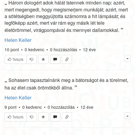
„
Három dologért adok hálát Istennek minden nap: azért,
mert megengedi, hogy megismerjem munkáját; azért, mert
a sötétségben meggyújtotta számomra a hit lámpását; és
legfőképp azért, mert vár rám egy másik lét tele
”
életörömmel, virágpompával és mennyei dallamokkal.
Helen Keller
10
pont
•
0
kedvenc
•
0
hozzászólás
•
12 éve
Tetszik
„
Sohasem tapasztalnánk meg a bátorságot és a türelmet,
”
ha az élet csak örömökből állna.
Helen Keller
9
pont
•
0
kedvenc
•
0
hozzászólás
•
12 éve
Tetszik