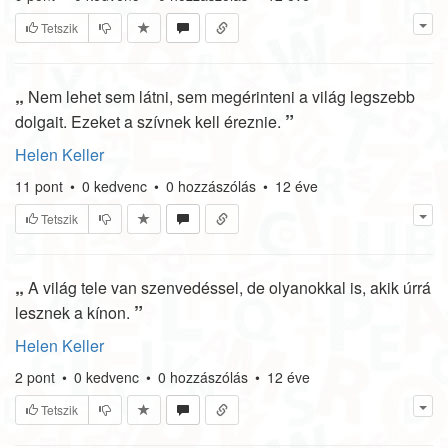
Tetszik
„
Nem lehet sem látni, sem megérinteni a világ legszebb
”
dolgait. Ezeket a szívnek kell éreznie.
Helen Keller
11
pont
•
0
kedvenc
•
0
hozzászólás
•
12 éve
Tetszik
„
A világ tele van szenvedéssel, de olyanokkal is, akik úrrá
”
lesznek a kínon.
Helen Keller
2
pont
•
0
kedvenc
•
0
hozzászólás
•
12 éve
Tetszik