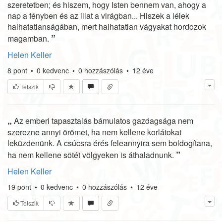
szeretetben; és hiszem, hogy Isten bennem van, ahogy a
nap a fényben és az illat a virágban... Hiszek a lélek
halhatatlanságában, mert halhatatlan vágyakat hordozok
”
magamban.
Helen Keller
8
pont
•
0
kedvenc
•
0
hozzászólás
•
12 éve
Tetszik
„
Az emberi tapasztalás bámulatos gazdagsága nem
szerezne annyi örömet, ha nem kellene korlátokat
leküzdenünk. A csúcsra érés feleannyira sem boldogítana,
”
ha nem kellene sötét völgyeken is áthaladnunk.
Helen Keller
19
pont
•
0
kedvenc
•
0
hozzászólás
•
12 éve
Tetszik