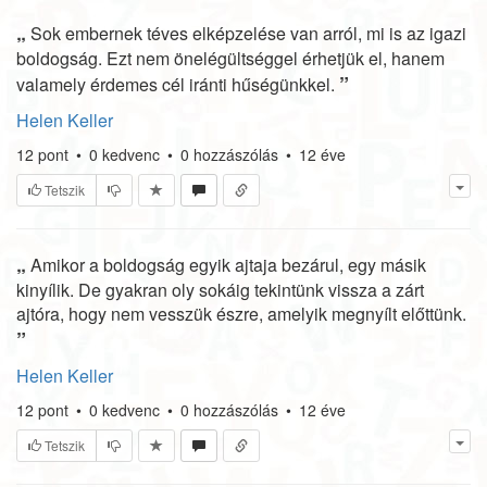
„
Sok embernek téves elképzelése van arról, mi is az igazi
boldogság. Ezt nem önelégültséggel érhetjük el, hanem
”
valamely érdemes cél iránti hűségünkkel.
Helen Keller
12
pont
•
0
kedvenc
•
0
hozzászólás
•
12 éve
Tetszik
„
Amikor a boldogság egyik ajtaja bezárul, egy másik
kinyílik. De gyakran oly sokáig tekintünk vissza a zárt
ajtóra, hogy nem vesszük észre, amelyik megnyílt előttünk.
”
Helen Keller
12
pont
•
0
kedvenc
•
0
hozzászólás
•
12 éve
Tetszik