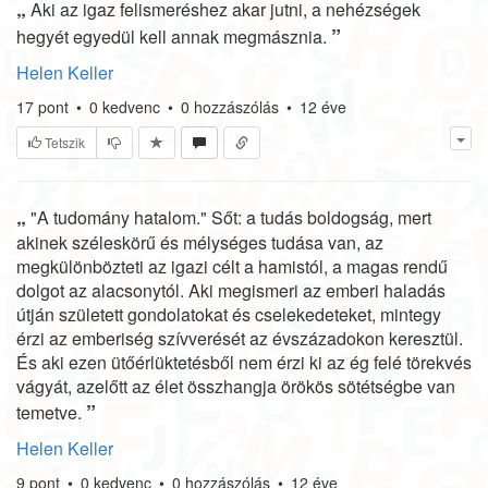
„
Aki az igaz felismeréshez akar jutni, a nehézségek
”
hegyét egyedül kell annak megmásznia.
Helen Keller
17
pont
•
0
kedvenc
•
0
hozzászólás
•
12 éve
Tetszik
„
"A tudomány hatalom." Sőt: a tudás boldogság, mert
akinek széleskörű és mélységes tudása van, az
megkülönbözteti az igazi célt a hamistól, a magas rendű
dolgot az alacsonytól. Aki megismeri az emberi haladás
útján született gondolatokat és cselekedeteket, mintegy
érzi az emberiség szívverését az évszázadokon keresztül.
És aki ezen ütőérlüktetésből nem érzi ki az ég felé törekvés
vágyát, azelőtt az élet összhangja örökös sötétségbe van
”
temetve.
Helen Keller
9
pont
•
0
kedvenc
•
0
hozzászólás
•
12 éve