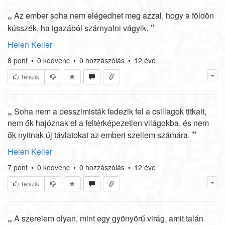
„
Az ember soha nem elégedhet meg azzal, hogy a földön
”
kússzék, ha igazából szárnyalni vágyik.
Helen Keller
8
pont
•
0
kedvenc
•
0
hozzászólás
•
12 éve
Tetszik
„
Soha nem a pesszimisták fedezik fel a csillagok titkait,
nem ők hajóznak el a feltérképezetlen világokba, és nem
”
ők nyitnak új távlatokat az emberi szellem számára.
Helen Keller
7
pont
•
0
kedvenc
•
0
hozzászólás
•
12 éve
Tetszik
„
A szerelem olyan, mint egy gyönyörű virág, amit talán