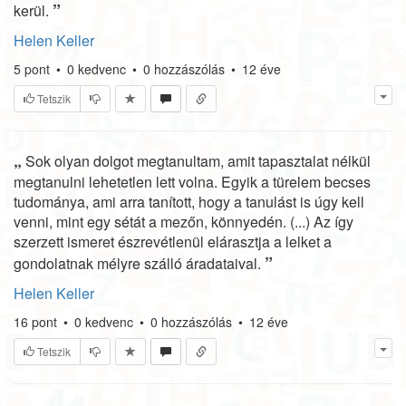
”
kerül.
Helen Keller
5
pont
•
0
kedvenc
•
0
hozzászólás
•
12 éve
Tetszik
„
Sok olyan dolgot megtanultam, amit tapasztalat nélkül
megtanulni lehetetlen lett volna. Egyik a türelem becses
tudománya, ami arra tanított, hogy a tanulást is úgy kell
venni, mint egy sétát a mezőn, könnyedén. (...) Az így
szerzett ismeret észrevétlenül elárasztja a lelket a
”
gondolatnak mélyre szálló áradataival.
Helen Keller
16
pont
•
0
kedvenc
•
0
hozzászólás
•
12 éve
Tetszik