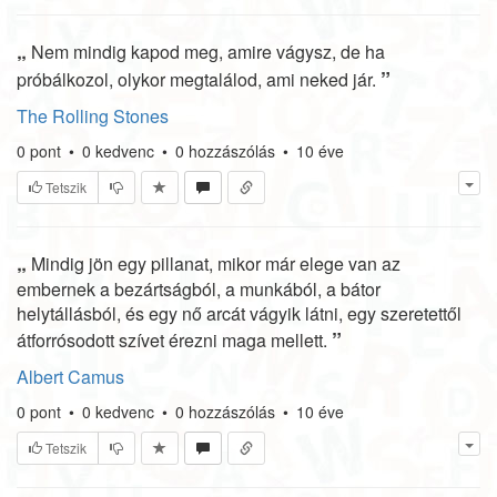
„
Nem mindig kapod meg, amire vágysz, de ha
”
próbálkozol, olykor megtalálod, ami neked jár.
The Rolling Stones
0
pont
•
0
kedvenc
•
0
hozzászólás
•
10 éve
Tetszik
„
Mindig jön egy pillanat, mikor már elege van az
embernek a bezártságból, a munkából, a bátor
helytállásból, és egy nő arcát vágyik látni, egy szeretettől
”
átforrósodott szívet érezni maga mellett.
Albert Camus
0
pont
•
0
kedvenc
•
0
hozzászólás
•
10 éve
Tetszik