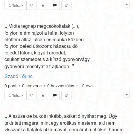
Tetszik
„
Mióta tegnap megcsókoltalak (...),
folyton elém rajzol a hála, folyton
előttem állsz, utcán és munka közben
folyton beléd ütközöm: hátracsukló
fejedet látom, kigyúlt arcodat,
csukott szemedet s a kínzó gyönyörvágy
”
gyönyörű mosolyát az ajkadon.
Szabó Lőrinc
0
pont
•
0
kedvenc
•
0
hozzászólás
•
10 éve
Tetszik
„
A szüzekre bukott inkább, akiket ő nyithat meg. Úgy
tekintett magára, mint egy erotikus mesterre, aki nem
visszaél a fiatalok bizalmával, nem árulja el őket, hanem