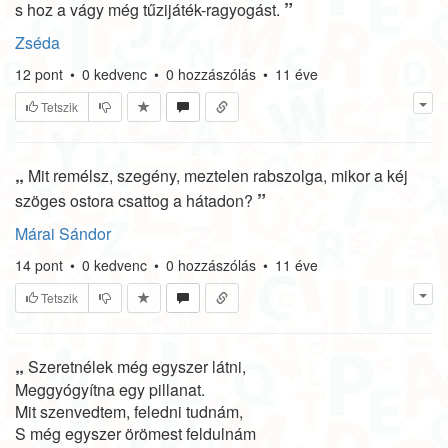
”
s hoz a vágy még tűzijáték-ragyogást.
Zséda
12
pont
•
0
kedvenc
•
0
hozzászólás
•
11 éve
Tetszik
„
Mit remélsz, szegény, meztelen rabszolga, mikor a kéj
”
szöges ostora csattog a hátadon?
Márai Sándor
14
pont
•
0
kedvenc
•
0
hozzászólás
•
11 éve
Tetszik
„
Szeretnélek még egyszer látni,
Meggyógyítna egy pillanat.
Mit szenvedtem, feledni tudnám,
S még egyszer örömest feldulnám