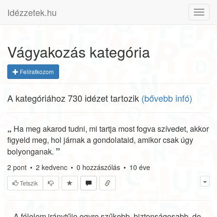
Idézzetek.hu
Toggl
navig
Vágyakozás kategória
Felíratkozom
A kategóriához 730 idézet tartozik
(bővebb infó)
„
Ha meg akarod tudni, mi tartja most fogva szívedet, akkor
figyeld meg, hol járnak a gondolataid, amikor csak úgy
”
bolyonganak.
2
pont
•
2
kedvenc
•
0
hozzászólás
•
10 éve
Tetszik
„
A félelem iránytűje egyre szűkebb, biztonságosabb, de