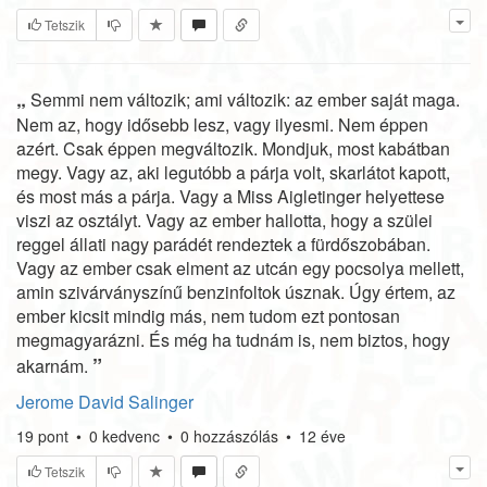
Tetszik
„
Semmi nem változik; ami változik: az ember saját maga.
Nem az, hogy idősebb lesz, vagy ilyesmi. Nem éppen
azért. Csak éppen megváltozik. Mondjuk, most kabátban
megy. Vagy az, aki legutóbb a párja volt, skarlátot kapott,
és most más a párja. Vagy a Miss Aigletinger helyettese
viszi az osztályt. Vagy az ember hallotta, hogy a szülei
reggel állati nagy parádét rendeztek a fürdőszobában.
Vagy az ember csak elment az utcán egy pocsolya mellett,
amin szivárványszínű benzinfoltok úsznak. Úgy értem, az
ember kicsit mindig más, nem tudom ezt pontosan
megmagyarázni. És még ha tudnám is, nem biztos, hogy
”
akarnám.
Jerome David Salinger
19
pont
•
0
kedvenc
•
0
hozzászólás
•
12 éve
Tetszik