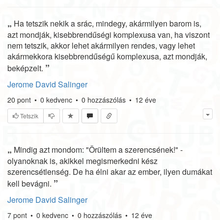
„
Ha tetszik nekik a srác, mindegy, akármilyen barom is,
azt mondják, kisebbrendűségi komplexusa van, ha viszont
nem tetszik, akkor lehet akármilyen rendes, vagy lehet
akármekkora kisebbrendűségű komplexusa, azt mondják,
”
beképzelt.
Jerome David Salinger
20
pont
•
0
kedvenc
•
0
hozzászólás
•
12 éve
Tetszik
„
Mindig azt mondom: "Örültem a szerencsének!" -
olyanoknak is, akikkel megismerkedni kész
szerencsétlenség. De ha élni akar az ember, ilyen dumákat
”
kell bevágni.
Jerome David Salinger
7
pont
•
0
kedvenc
•
0
hozzászólás
•
12 éve