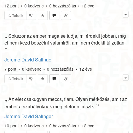
12
pont
•
0
kedvenc
•
0
hozzászólás
•
12 éve
Tetszik
„
Sokszor az ember maga se tudja, mi érdekli jobban, míg
el nem kezd beszélni valamiről, ami nem érdekli túlzottan.
”
Jerome David Salinger
7
pont
•
0
kedvenc
•
0
hozzászólás
•
12 éve
Tetszik
„
Az élet csakugyan meccs, fiam. Olyan mérkőzés, amit az
”
ember a szabályoknak megfelelően játszik.
Jerome David Salinger
10
pont
•
0
kedvenc
•
0
hozzászólás
•
12 éve