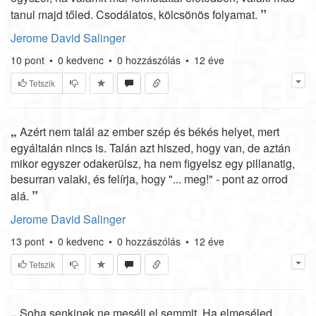
”
tanul majd tőled. Csodálatos, kölcsönös folyamat.
Jerome David Salinger
10
pont
•
0
kedvenc
•
0
hozzászólás
•
12 éve
Tetszik
„
Azért nem talál az ember szép és békés helyet, mert
egyáltalán nincs is. Talán azt hiszed, hogy van, de aztán
mikor egyszer odakerülsz, ha nem figyelsz egy pillanatig,
besurran valaki, és felírja, hogy "... meg!" - pont az orrod
”
alá.
Jerome David Salinger
13
pont
•
0
kedvenc
•
0
hozzászólás
•
12 éve
Tetszik
„
Soha senkinek ne mesélj el semmit. Ha elmeséled,