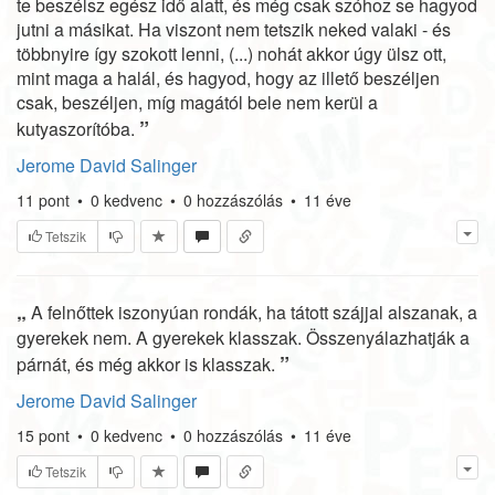
te beszélsz egész idő alatt, és még csak szóhoz se hagyod
jutni a másikat. Ha viszont nem tetszik neked valaki - és
többnyire így szokott lenni, (...) nohát akkor úgy ülsz ott,
mint maga a halál, és hagyod, hogy az illető beszéljen
csak, beszéljen, míg magától bele nem kerül a
”
kutyaszorítóba.
Jerome David Salinger
11
pont
•
0
kedvenc
•
0
hozzászólás
•
11 éve
Tetszik
„
A felnőttek iszonyúan rondák, ha tátott szájjal alszanak, a
gyerekek nem. A gyerekek klasszak. Összenyálazhatják a
”
párnát, és még akkor is klasszak.
Jerome David Salinger
15
pont
•
0
kedvenc
•
0
hozzászólás
•
11 éve
Tetszik