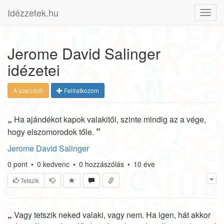
Idézzetek.hu
Toggl
navig
Jerome David Salinger
idézetei
A szerzőről
Felíratkozom
„
Ha ajándékot kapok valakitől, szinte mindig az a vége,
”
hogy elszomorodok tőle.
Jerome David Salinger
0
pont
•
0
kedvenc
•
0
hozzászólás
•
10 éve
Tetszik
„
Vagy tetszik neked valaki, vagy nem. Ha igen, hát akkor