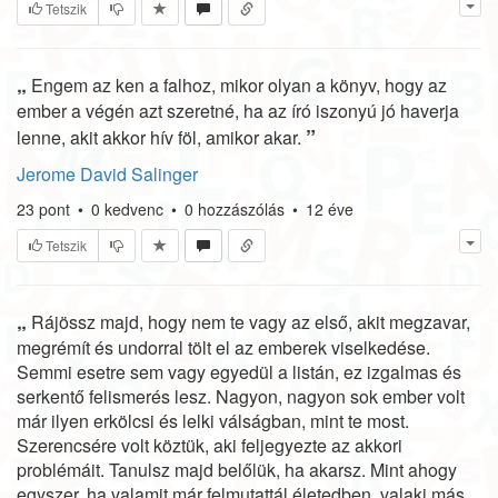
Tetszik
„
Engem az ken a falhoz, mikor olyan a könyv, hogy az
ember a végén azt szeretné, ha az író iszonyú jó haverja
”
lenne, akit akkor hív föl, amikor akar.
Jerome David Salinger
23
pont
•
0
kedvenc
•
0
hozzászólás
•
12 éve
Tetszik
„
Rájössz majd, hogy nem te vagy az első, akit megzavar,
megrémít és undorral tölt el az emberek viselkedése.
Semmi esetre sem vagy egyedül a listán, ez izgalmas és
serkentő felismerés lesz. Nagyon, nagyon sok ember volt
már ilyen erkölcsi és lelki válságban, mint te most.
Szerencsére volt köztük, aki feljegyezte az akkori
problémáit. Tanulsz majd belőlük, ha akarsz. Mint ahogy
egyszer, ha valamit már felmutattál életedben, valaki más