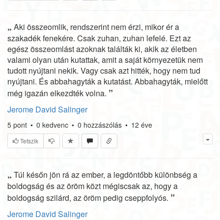
„
Aki összeomlik, rendszerint nem érzi, mikor ér a
szakadék fenekére. Csak zuhan, zuhan lefelé. Ezt az
egész összeomlást azoknak találták ki, akik az életben
valami olyan után kutattak, amit a saját környezetük nem
tudott nyújtani nekik. Vagy csak azt hitték, hogy nem tud
nyújtani. És abbahagyták a kutatást. Abbahagyták, mielőtt
”
még igazán elkezdték volna.
Jerome David Salinger
5
pont
•
0
kedvenc
•
0
hozzászólás
•
12 éve
Tetszik
„
Túl későn jön rá az ember, a legdöntőbb különbség a
boldogság és az öröm közt mégiscsak az, hogy a
”
boldogság szilárd, az öröm pedig cseppfolyós.
Jerome David Salinger