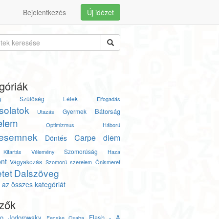
Bejelentkezés
Új idézet
góriák
Szülőség
Lélek
g
Elfogadás
solatok
Bátorság
Gyermek
Utazás
elem
Optimizmus
Háború
esemnek
Carpe diem
Döntés
Szomorúság
Kitartás
Vélemény
Haza
nt
Vágyakozás
Szomorú szerelem
Önismeret
tet
Dalszöveg
az összes kategóriát
zők
ro Jodorowsky
Flash - A
Fecske Csaba