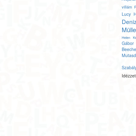
villám
R
Lucy H
Deni
Mülle
Helen Ke
Gábor
Beeche
Mutasd
Szabál
Idézze