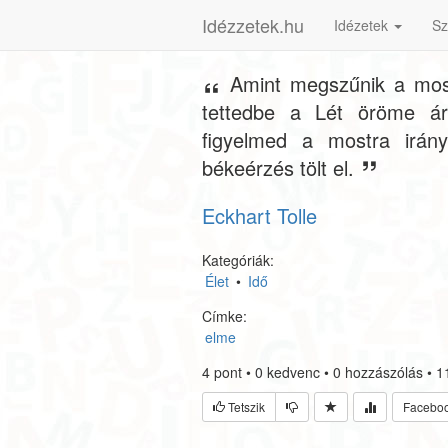
Idézzetek.hu
Idézetek
Sz
Amint megszűnik a mos
tettedbe a Lét öröme ár
figyelmed a mostra irányu
békeérzés tölt el.
Eckhart Tolle
Kategóriák:
Élet
•
Idő
Címke:
elme
4
pont
•
0
kedvenc
•
0
hozzászólás
•
1
Tetszik
Facebo