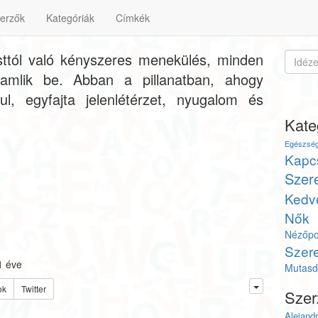
erzők
Kategóriák
Címkék
ttól való kényszeres menekülés, minden
amlik be. Abban a pillanatban, ahogy
l, egyfajta jelenlétérzet, nyugalom és
Kate
Egészsé
Kapc
Szer
Kedv
Nők
Nézőpo
Szere
1 éve
Mutasd 
ok
Twitter
Szer
Alejand