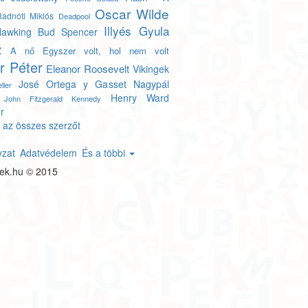
Oscar Wilde
adnóti Miklós
Deadpool
Illyés Gyula
awking
Bud Spencer
z
A nő
Egyszer volt, hol nem volt
r Péter
Eleanor Roosevelt
Vikingek
José Ortega y Gasset
Nagypál
ller
Henry Ward
John Fitzgerald Kennedy
r
 az összes szerzőt
yzat
Adatvédelem
És a többi
tek.hu © 2015