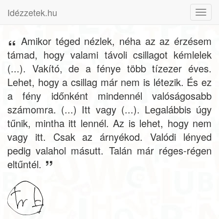
Idézzetek.hu
Toggl
navig
Amikor téged nézlek, néha az az érzésem
támad, hogy valami távoli csillagot kémlelek
(...). Vakító, de a fénye több tízezer éves.
Lehet, hogy a csillag már nem is létezik. És ez
a fény időnként mindennél valóságosabb
számomra. (...) Itt vagy (...). Legalábbis úgy
tűnik, mintha itt lennél. Az is lehet, hogy nem
vagy itt. Csak az árnyékod. Valódi lényed
pedig valahol másutt. Talán már réges-régen
eltűntél.