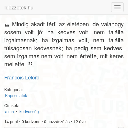
Idézzetek.hu
Toggl
navig
Mindig akadt férfi az életében, de valahogy
sosem volt jó: ha kedves volt, nem találta
izgalmasnak; ha izgalmas volt, nem találta
túlságosan kedvesnek; ha pedig sem kedves,
sem izgalmas nem volt, nem értette, mit keres
mellette.
Francois Lelord
Kategória:
Kapcsolatok
Címkék:
alma
•
kedvesség
14
pont
•
0
kedvenc
•
0
hozzászólás
•
12 éve