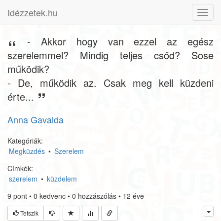
Idézzetek.hu
Toggl
navig
- Akkor hogy van ezzel az egész
szerelemmel? Mindig teljes csőd? Sose
működik?
- De, működik az. Csak meg kell küzdeni
érte...
Anna Gavalda
Kategóriák:
Megküzdés
•
Szerelem
Címkék:
szerelem
•
küzdelem
9
pont
•
0
kedvenc
•
0
hozzászólás
•
12 éve
Tetszik