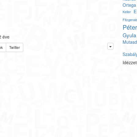
Ortega
E
Keller
Fitzgera
Péte
Gyula
2 éve
Mutasd
ok
Twitter
Szabál
Idézze