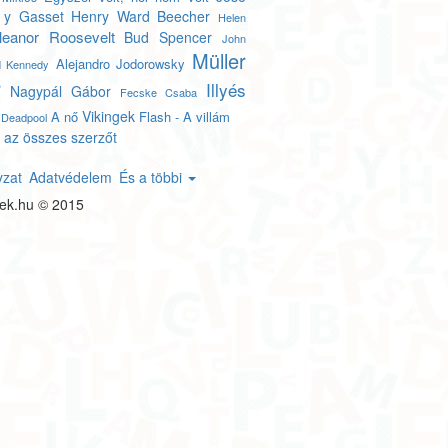
 y Gasset
Henry Ward Beecher
Helen
leanor Roosevelt
Bud Spencer
John
Müller
Alejandro Jodorowsky
ld Kennedy
r
Illyés
Nagypál Gábor
Fecske Csaba
Vikingek
A nő
Flash - A villám
Deadpool
 az összes szerzőt
yzat
Adatvédelem
És a többi
tek.hu © 2015