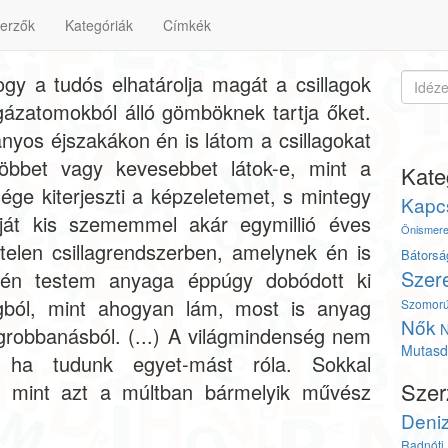
erzők
Kategóriák
Címkék
gy a tudós elhatárolja magát a csillagok
gázatomokból álló gömböknek tartja őket.
yos éjszakákon én is látom a csillagokat
öbbet vagy kevesebbet látok-e, mint a
Kate
ége kiterjeszti a képzeletemet, s mintegy
Kapc
aját kis szememmel akár egymillió éves
Önismere
telen csillagrendszerben, amelynek én is
Bátorsá
Szer
z én testem anyaga éppúgy dobódott ki
llagból, mint ahogyan lám, most is anyag
Szomor
Nők
N
llagrobbanásból. (...) A világmindenség nem
Mutasd 
, ha tudunk egyet-mást róla. Sokkal
Szer
, mint azt a múltban bármelyik művész
Deni
Radnóti