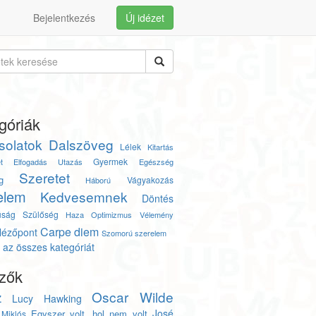
Bejelentkezés
Új idézet
góriák
solatok
Dalszöveg
Lélek
Kitartás
Gyermek
t
Elfogadás
Utazás
Egészség
Szeretet
g
Vágyakozás
Háború
elem
Kedvesemnek
Döntés
úság
Szülőség
Haza
Optimizmus
Vélemény
Carpe diem
ézőpont
Szomorú szerelem
az összes kategóriát
zők
z
Oscar Wilde
Lucy Hawking
José
Egyszer volt, hol nem volt
 Miklós