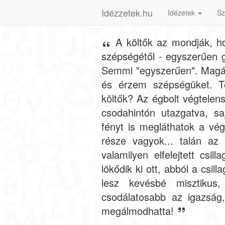
Idézzetek.hu
Idézetek
Sz
A költők az mondják, ho
szépségétől - egyszerűen 
Semmi "egyszerűen". Magán
és érzem szépségüket. T
költők? Az égbolt végtelens
csodahintón utazgatva, s
fényt is megláthatok a vég
része vagyok... talán a
valamilyen elfelejtett csi
lökődik ki ott, abból a csi
lesz kevésbé misztikus
csodálatosabb az igazság
megálmodhatta!