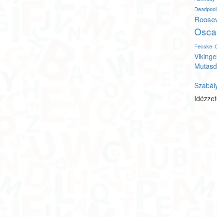
Deadpool
Roosev
Osca
Fecske 
Vikinge
Mutasd
Szabál
Idézze