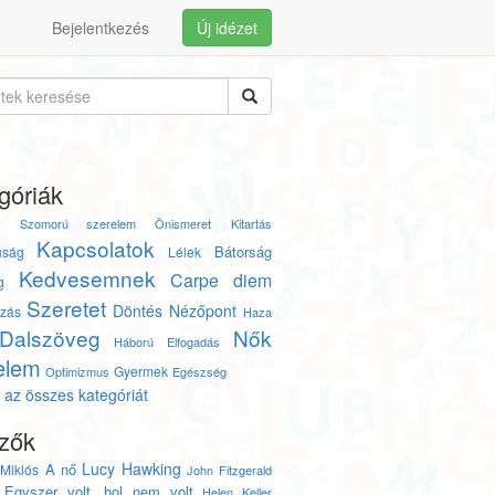
Bejelentkezés
Új idézet
góriák
y
Szomorú szerelem
Önismeret
Kitartás
Kapcsolatok
Bátorság
úság
Lélek
Kedvesemnek
Carpe diem
g
Szeretet
Döntés
Nézőpont
zás
Haza
Dalszöveg
Nők
Háború
Elfogadás
elem
Gyermek
Optimizmus
Egészség
az összes kategóriát
zők
Lucy Hawking
A nő
Miklós
John Fitzgerald
Egyszer volt, hol nem volt
Helen Keller