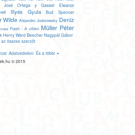
Eleanor
José Ortega y Gasset
Illyés Gyula
elt
Bud Spencer
r Wilde
Deniz
Alejandro Jodorowsky
Müller Péter
Flash - A villám
Csaba
k
Henry Ward Beecher
Nagypál Gábor
 az összes szerzőt
yzat
Adatvédelem
És a többi
tek.hu © 2015