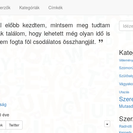
erzők
Kategóriák
Címkék
val előbb kezdtem, mintsem meg tudtam
k találom, hogy lehetett még olyan idő is
em fogta föl csodálatos összhangját.
Kate
Vélemén
Szomor
Szülősé
Vágyako
Utazás
Szer
sság
Mutasd 
0 éve
Szer
ok
Twitter
Radnóti 
Kennedy