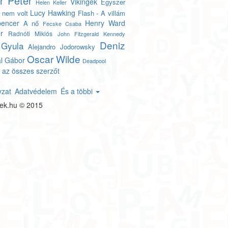
r Péter
Vikingek
Egyszer
Helen Keller
Lucy Hawking
l nem volt
Flash - A villám
encer
Henry Ward
A nő
Fecske Csaba
r
Radnóti Miklós
John Fitzgerald Kennedy
Deniz
 Gyula
Alejandro Jodorowsky
Oscar Wilde
l Gábor
Deadpool
 az összes szerzőt
yzat
Adatvédelem
És a többi
tek.hu © 2015