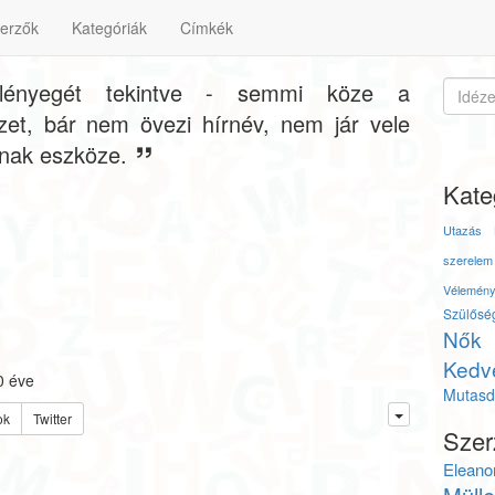
erzők
Kategóriák
Címkék
ényegét tekintve - semmi köze a
et, bár nem övezi hírnév, nem jár vele
ának eszköze.
Kate
Utazás
szerelem
Vélemén
Szülősé
Nők
Kedv
0 éve
Mutasd 
ok
Twitter
Szer
Eleano