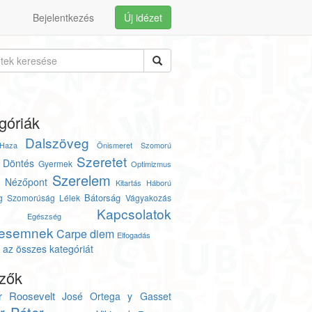
Bejelentkezés
Új idézet
góriák
Dalszöveg
Haza
Önismeret
Szomorú
Szeretet
Döntés
Gyermek
Optimizmus
Szerelem
Nézőpont
y
Kitartás
Háború
Bátorság
g
Szomorúság
Lélek
Vágyakozás
Kapcsolatok
Egészség
esemnek
Carpe diem
Elfogadás
az összes kategóriát
zők
r Roosevelt
José Ortega y Gasset