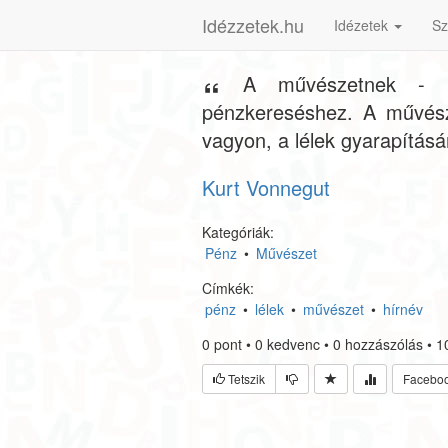
Idézzetek.hu
Idézetek
Sz
A művészetnek - l
pénzkereséshez. A művész
vagyon, a lélek gyarapítás
Kurt Vonnegut
Kategóriák:
Pénz
•
Művészet
Címkék:
pénz
•
lélek
•
művészet
•
hírnév
0
pont
•
0
kedvenc
•
0
hozzászólás
•
1
Tetszik
Facebo