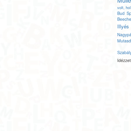
Mülle
volt, ho
Bud Sp
Beeche
Illyés
Nagypá
Mutasd
Szabál
Idézze