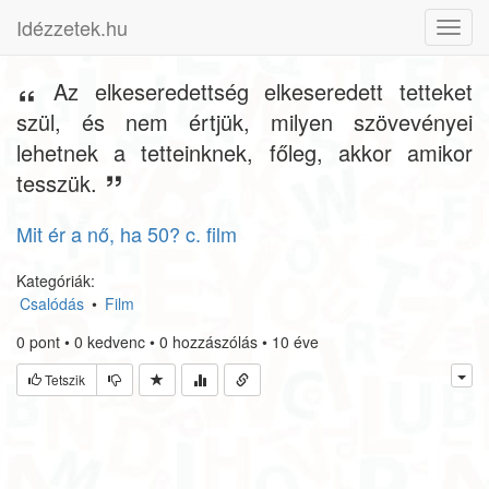
Idézzetek.hu
Toggl
navig
Az elkeseredettség elkeseredett tetteket
szül, és nem értjük, milyen szövevényei
lehetnek a tetteinknek, főleg, akkor amikor
tesszük.
Mit ér a nő, ha 50? c. film
Kategóriák:
Csalódás
•
Film
0
pont
•
0
kedvenc
•
0
hozzászólás
•
10 éve
Tetszik