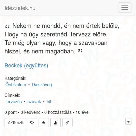
Idézzetek.hu
Toggl
navig
Nekem ne mondd, én nem értek belőle,
Hogy ha úgy szeretnéd, tervezz előre,
Te még olyan vagy, hogy a szavakban
hiszel, és nem magadban.
Beckek (együttes)
Kategóriák:
Önbizalom
•
Dalszöveg
Címkék:
tervezés
•
szavak
•
hit
0
pont
•
0
kedvenc
•
0
hozzászólás
•
10 éve
Tetszik