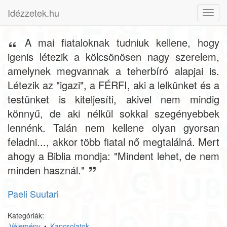
Idézzetek.hu
Toggl
navig
A mai fiataloknak tudniuk kellene, hogy
igenis létezik a kölcsönösen nagy szerelem,
amelynek megvannak a teherbíró alapjai is.
Létezik az "igazi", a FÉRFI, aki a lelkünket és a
testünket is kiteljesíti, akivel nem mindig
könnyű, de aki nélkül sokkal szegényebbek
lennénk. Talán nem kellene olyan gyorsan
feladni..., akkor több fiatal nő megtalálná. Mert
ahogy a Biblia mondja: "Mindent lehet, de nem
minden használ."
Paeli Suutari
Kategóriák:
Vélemény
•
Kapcsolatok