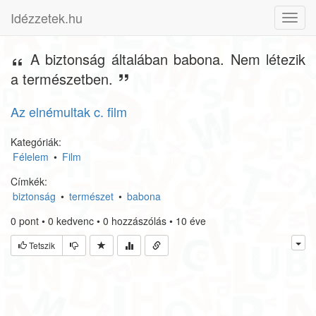
Idézzetek.hu
Toggl
navig
A biztonság általában babona. Nem létezik
a természetben.
Az elnémultak c. film
Kategóriák:
Félelem
•
Film
Címkék:
biztonság
•
természet
•
babona
0
pont
•
0
kedvenc
•
0
hozzászólás
•
10 éve
Tetszik