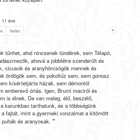
11 éve
ok
Twitter
ek tűnhet, ahol nincsenek tündérek, sem Télapó,
dászmezők, ahová a jobblétre szenderült és
ok, cicusok és aranyhörcsögök mennek és
ek ördögök sem, és pokoltűz sem, sem gonosz
em kísértetjárta házak, sem démontól
 emberevő óriás. Igen, Brumi maciról és
em is élnek. De van meleg, élő, beszélő,
it a karunkban tarthatunk, és a többségünk
t a fajtát, mint a gyermeki vonzalmat a kitömött
”
en puhák és aranyosak.