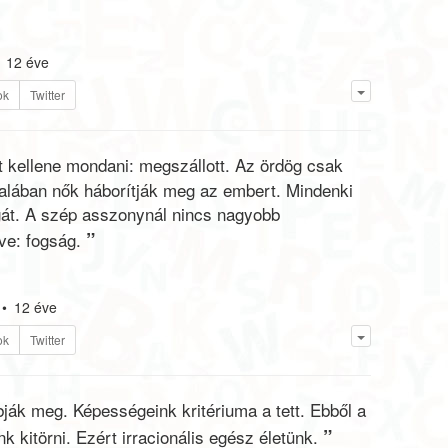
12 éve
ok
Twitter
 kellene mondani: megszállott. Az ördög csak
ltalában nők háborítják meg az embert. Mindenki
gát. A szép asszonynál nincs nagyobb
”
ve: fogság.
•
12 éve
ok
Twitter
ják meg. Képességeink kritériuma a tett. Ebből a
”
kitörni. Ezért irracionális egész életünk.