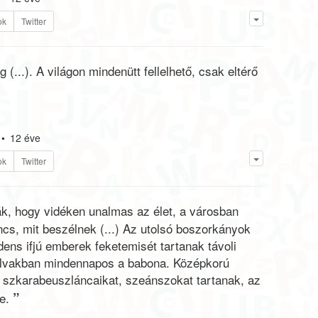
ok
Twitter
...). A világon mindenütt fellelhető, csak eltérő
•
12 éve
ok
Twitter
k, hogy vidéken unalmas az élet, a városban
cs, mit beszélnek (...) Az utolsó boszorkányok
ens ifjú emberek feketemisét tartanak távoli
 falvakban mindennapos a babona. Középkorú
 szkarabeuszláncaikat, szeánszokat tartanak, az
”
e.