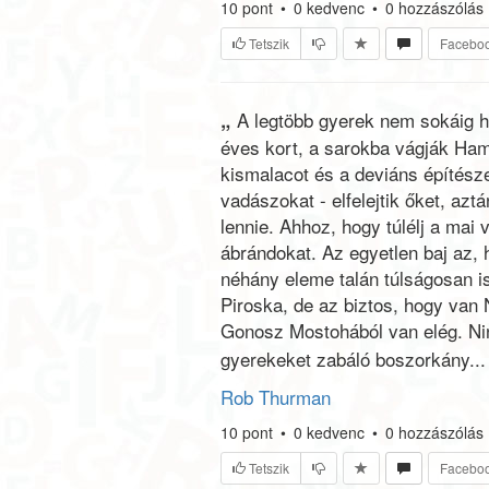
10
pont
•
0
kedvenc
•
0
hozzászólás
Tetszik
Facebo
„
A legtöbb gyerek nem sokáig h
éves kort, a sarokba vágják Ham
kismalacot és a deviáns építésze
vadászokat - elfelejtik őket, azt
lennie. Ahhoz, hogy túlélj a mai v
ábrándokat. Az egyetlen baj az,
néhány eleme talán túlságosan is
Piroska, de az biztos, hogy van
Gonosz Mostohából van elég. Ni
gyerekeket zabáló boszorkány... 
Rob Thurman
10
pont
•
0
kedvenc
•
0
hozzászólás
Tetszik
Facebo