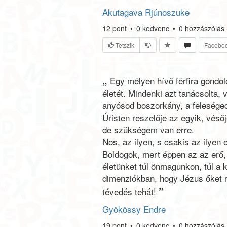
Akutagava Rjúnoszuke
12
pont
•
0
kedvenc
•
0
hozzászólás
Tetszik
Facebo
„
Egy mélyen hívő férfira gondol
életét. Mindenki azt tanácsolta, v
anyósod boszorkány, a felesége
Úristen reszelője az egyik, véső
de szükségem van erre.
Nos, az ilyen, s csakis az ilyen
Boldogok, mert éppen az az erő, 
életünket túl önmagunkon, túl a
dimenziókban, hogy Jézus őket m
”
tévedés tehát!
Gyökössy Endre
19
pont
•
0
kedvenc
•
0
hozzászólás