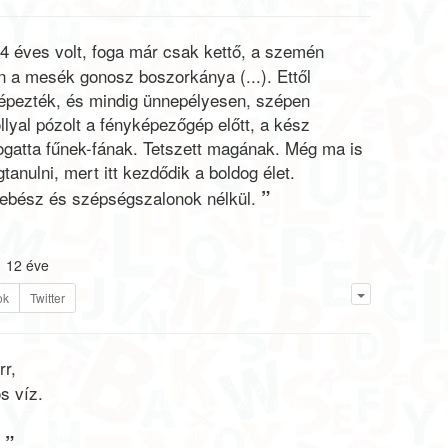
4 éves volt, foga már csak kettő, a szemén
n a mesék gonosz boszorkánya (...). Ettől
képezték, és mindig ünnepélyesen, szépen
llyal pózolt a fényképezőgép előtt, a kész
gatta fűnek-fának. Tetszett magának. Még ma is
tanulni, mert itt kezdődik a boldog élet.
”
 sebész és szépségszalonok nélkül.
12 éve
ok
Twitter
rr,
s víz.
”