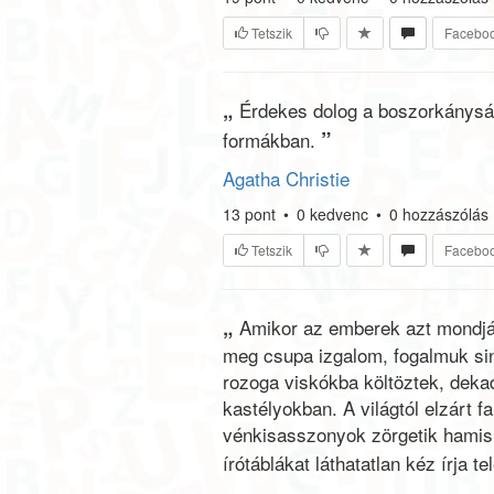
Tetszik
Facebo
„
Érdekes dolog a boszorkányság (
”
formákban.
Agatha Christie
13
pont
•
0
kedvenc
•
0
hozzászólás
Tetszik
Facebo
„
Amikor az emberek azt mondjá
meg csupa izgalom, fogalmuk sin
rozoga viskókba költöztek, dekad
kastélyokban. A világtól elzárt
vénkisasszonyok zörgetik hamis
írótáblákat láthatatlan kéz írja tel