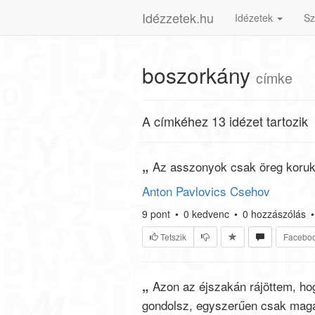
Idézzetek.hu
Idézetek
Sz
boszorkány
címke
A címkéhez 13 idézet tartozik
„
Az asszonyok csak öreg koruk
Anton Pavlovics Csehov
9
pont
•
0
kedvenc
•
0
hozzászólás
•
Tetszik
Facebo
„
Azon az éjszakán rájöttem, h
gondolsz, egyszerűen csak magán