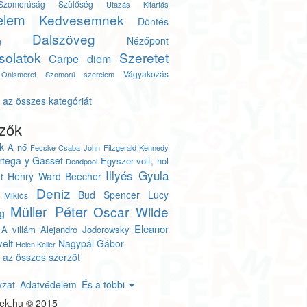
Szomorúság
Szülőség
Utazás
Kitartás
elem
Kedvesemnek
Döntés
Dalszöveg
Nézőpont
g
solatok
Szeretet
Carpe diem
Vágyakozás
Önismeret
Szomorú szerelem
s
az összes kategóriát
zők
k
A nő
Fecske Csaba
John Fitzgerald Kennedy
rtega y Gasset
Egyszer volt, hol
Deadpool
Illyés Gyula
Henry Ward Beecher
t
Deniz
Bud Spencer
Lucy
 Miklós
Müller Péter
Oscar Wilde
g
Eleanor
 A villám
Alejandro Jodorowsky
elt
Nagypál Gábor
Helen Keller
 az összes szerzőt
yzat
Adatvédelem
És a többi
tek.hu © 2015