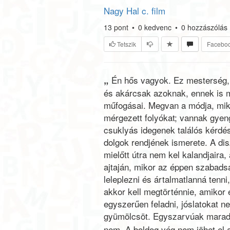
Nagy Hal c. film
13
pont
•
0
kedvenc
•
0
hozzászólás
Tetszik
Facebo
„
Én hős vagyok. Ez mesterség,
és akárcsak azoknak, ennek is m
műfogásai. Megvan a módja, miké
mérgezett folyókat; vannak gyen
csuklyás idegenek találós kérdés
dolgok rendjének ismerete. A dis
mielőtt útra nem kel kalandjair
ajtaján, mikor az éppen szabads
leleplezni és ártalmatlanná tenn
akkor kell megtörténnie, amikor 
egyszerűen feladni, jóslatokat n
gyümölcsöt. Egyszarvúak maradh
nem. A boldog vég nem jöhet el 