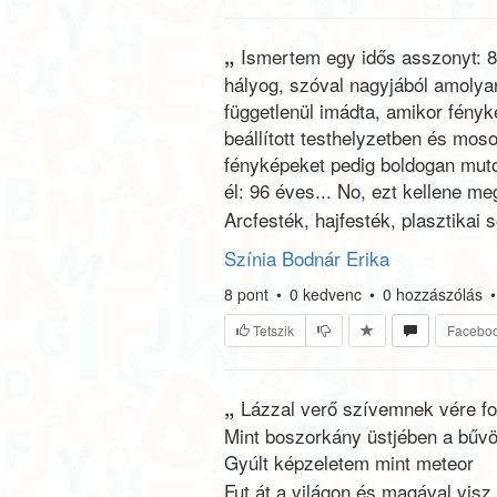
„
Ismertem egy idős asszonyt: 8
hályog, szóval nagyjából amolya
függetlenül imádta, amikor fény
beállított testhelyzetben és moso
fényképeket pedig boldogan muto
él: 96 éves... No, ezt kellene meg
Arcfesték, hajfesték, plasztikai
Színia Bodnár Erika
8
pont
•
0
kedvenc
•
0
hozzászólás
•
Tetszik
Facebo
„
Lázzal verő szívemnek vére fo
Mint boszorkány üstjében a bűvö
Gyúlt képzeletem mint meteor
Fut át a világon és magával visz.