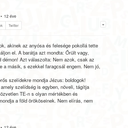
•
12 éve
ok
Twitter
ok, akinek az anyósa és felesége pokollá tette
áljon el. A barátja azt mondta: Őrült vagy,
d démon! Azt válaszolta: Nem azok, csak az
je a másik, s ezekkel faragcsál engem. Nem jó,
 erős szelídekre mondja Jézus: boldogok!
amely szelídség is egyben, növeli, tágítja
 közvetlen TE-n s olyan mértékben és
ondja a föld örököseinek. Nem elírás, nem
•
12 éve