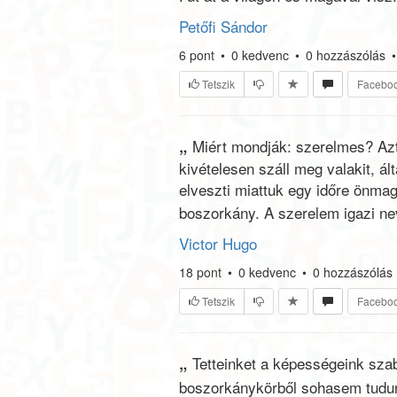
Petőfi Sándor
6
pont
•
0
kedvenc
•
0
hozzászólás
•
Tetszik
Facebo
„
Miért mondják: szerelmes? Azt
kivételesen száll meg valakit, á
elveszti miattuk egy időre önma
boszorkány. A szerelem igazi ne
Victor Hugo
18
pont
•
0
kedvenc
•
0
hozzászólás
Tetszik
Facebo
„
Tetteinket a képességeink szab
boszorkánykörből sohasem tudunk 