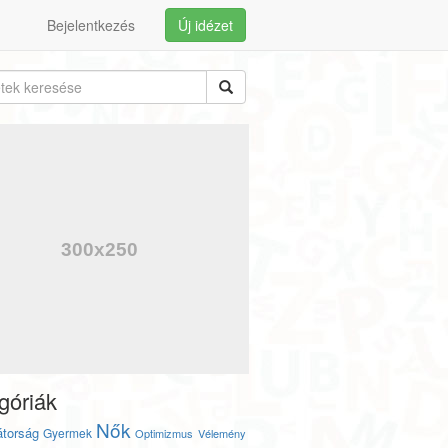
Bejelentkezés
Új idézet
góriák
Nők
torság
Gyermek
Optimizmus
Vélemény