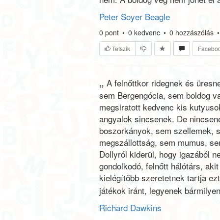
Peter Soyer Beagle
0
pont
•
0
kedvenc
•
0
hozzászólás
•
Tetszik
Facebo
„
A felnőttkor ridegnek és üresn
sem Bergengócia, sem boldog va
megsiratott kedvenc kis kutyus
angyalok sincsenek. De nincsen
boszorkányok, sem szellemek, s
megszállottság, sem mumus, sem
Dollyról kiderül, hogy igazából n
gondolkodó, felnőtt hálótárs, ak
kielégítőbb szeretetnek tartja ez
játékok iránt, legyenek bármily
Richard Dawkins