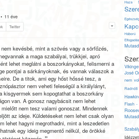
Haza
Szer
•
11 éve
Egészsé
Kapc
ok
Twitter
Háború
Elfogadá
Mutasd 
 nem kevésbé, mint a szövés vagy a sörfőzés,
egvannak a maga szabályai, trükkjei, apró
Szer
nt lehet meglátni a boszorkányokat, felismerni a
Vikinge
ge pontjai a sárkányoknak, és vannak válaszok a
José O
eire. De a titok, ami egy hőst hőssé tesz, a
nem vol
znópásztor nem veheti feleségül a királylányt,
Radnóti
a, a kisgyermek sem kopogtathat a boszorkány
Hawkin
ágon van. A gonosz nagybácsit nem lehet
Flash -
i, mielőtt nem tesz valami gonoszat. Mindennek
Roosev
eljött az ideje. Küldetéseket nem lehet csak olyan
Mutasd
em lehet hagyni megrothadni, mint a leszedetlen
Szabál
atnak egy ideig megmentő nélkül, de örökké
Idézze
”
a történet közepén.