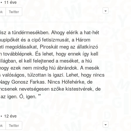
•
11 éve
ok
Twitter
isz a tündérmesékben. Ahogy elérik a hat-hét
upipőkét és a cipő fetisizmusát, a Három
ti megoldásaikat, Piroskát meg az állatkínzó
án továbblépnek. És lehet, hogy ennek így kell
ilágban, el kell felejtened a meséket, a hiú
 hogy ezek nem mindig hiú ábrándok. A mesék
 valóságos, túlzottan is igazi. Lehet, hogy nincs
 Nagy Gonosz Farkas. Nincs Hófehérke, de
ncsenek nevetségesen szőke kistestvérek, de
”
az igen. Ó, igen.
•
12 éve
ok
Twitter