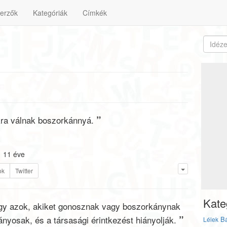
erzők
Kategóriák
Címkék
”
ra válnak boszorkánnyá.
11 éve
ok
Twitter
Kate
ogy azok, akiket gonosznak vagy boszorkánynak
”
yosak, és a társasági érintkezést hiányolják.
Bá
Lélek