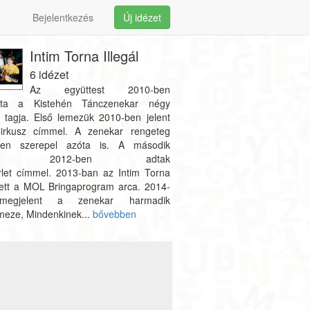
Bejelentkezés
Új idézet
Intim Torna Illegál
6 idézet
Az együttest 2010-ben
otta a Kistehén Tánczenekar négy
i tagja. Első lemezük 2010-ben jelent
rkusz címmel. A zenekar rengeteg
ten szerepel azóta is. A második
ezt 2012-ben adtak
érlet címmel. 2013-ban az Intim Torna
 lett a MOL Bringaprogram arca. 2014-
egjelent a zenekar harmadik
meze, Mindenkinek...
bővebben