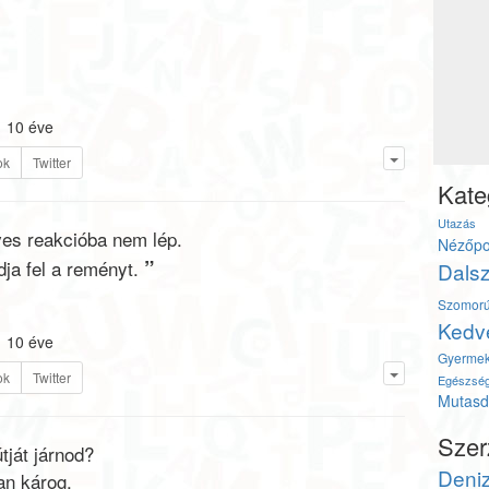
10 éve
ok
Twitter
Kate
Utazás
es reakcióba nem lép.
Nézőpo
”
ja fel a reményt.
Dals
Szomor
Kedv
10 éve
Gyerme
ok
Twitter
Egészsé
Mutasd 
Szer
ját járnod?
Deni
an károg,