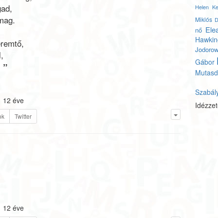
gad,
Helen Kel
mag.
Miklós
D
Ele
nő
Hawkin
eremtő,
Jodoro
,
Gábor
”
.
Mutasd
Szabál
12 éve
Idézze
ok
Twitter
12 éve