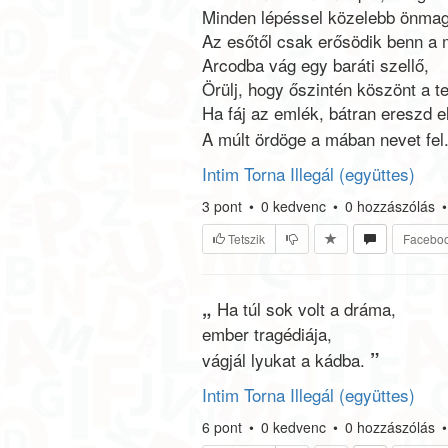
Minden lépéssel közelebb önma
Az esőtől csak erősödik benn a 
Arcodba vág egy baráti szellő,
Örülj, hogy őszintén köszönt a t
Ha fáj az emlék, bátran ereszd el
A múlt ördöge a mában nevet fel
Intim Torna Illegál (együttes)
3
pont
•
0
kedvenc
•
0
hozzászólás
•
Tetszik
Facebo
„
Ha túl sok volt a dráma,
ember tragédiája,
”
vágjál lyukat a kádba.
Intim Torna Illegál (együttes)
6
pont
•
0
kedvenc
•
0
hozzászólás
•