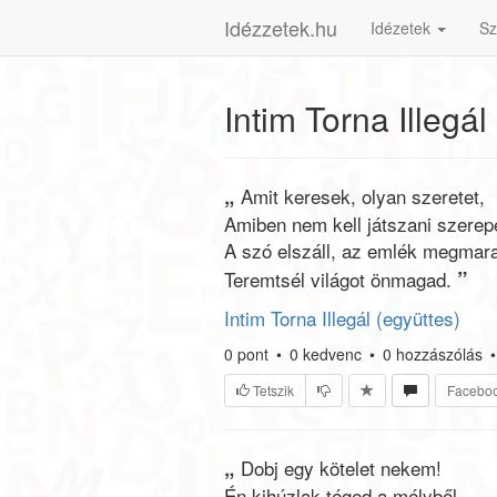
Idézzetek.hu
Idézetek
Sz
Intim Torna Illegál
„
Amit keresek, olyan szeretet,
Amiben nem kell játszani szerep
A szó elszáll, az emlék megmar
”
Teremtsél világot önmagad.
Intim Torna Illegál (együttes)
0
pont
•
0
kedvenc
•
0
hozzászólás
•
Tetszik
Facebo
„
Dobj egy kötelet nekem!
Én kihúzlak téged a mélyből,