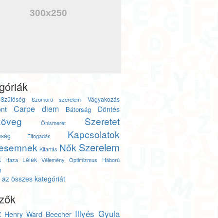
góriák
Szülőség
Vágyakozás
Szomorú szerelem
Carpe diem
nt
Döntés
Bátorság
zöveg
Szeretet
Önismeret
Kapcsolatok
úság
Elfogadás
Szerelem
esemnek
Nők
Kitartás
k
Lélek
Haza
Vélemény
Optimizmus
Háború
g
az összes kategóriát
zők
z
Illyés Gyula
Henry Ward Beecher