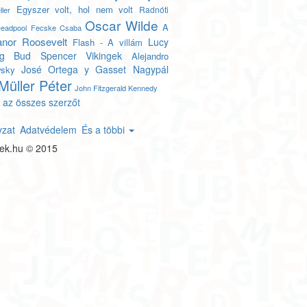
Egyszer volt, hol nem volt
Radnóti
ler
Oscar Wilde
A
eadpool
Fecske Csaba
anor Roosevelt
Lucy
Flash - A villám
g
Bud Spencer
Vikingek
Alejandro
José Ortega y Gasset
Nagypál
wsky
Müller Péter
John Fitzgerald Kennedy
 az összes szerzőt
yzat
Adatvédelem
És a többi
tek.hu © 2015