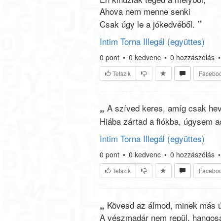
Ahova nem menne senki
”
Csak úgy le a jókedvéből.
Intim Torna Illegál (együttes)
0
pont
•
0
kedvenc
•
0
hozzászólás
•
Tetszik
Facebo
„
A szíved keres, amíg csak hev
Hiába zártad a fiókba, úgysem ad
Intim Torna Illegál (együttes)
0
pont
•
0
kedvenc
•
0
hozzászólás
•
Tetszik
Facebo
„
Kövesd az álmod, minek más út
A vészmadár nem repül, hangos