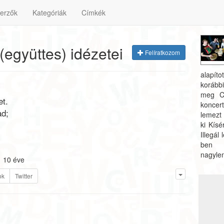
erzők
Kategóriák
Címkék
 (együttes) idézetei
Felíratkozom
alapít
korább
meg Ci
et.
koncer
ad;
lem
ki Kís
Illegál
ben m
nagyle
10 éve
ok
Twitter