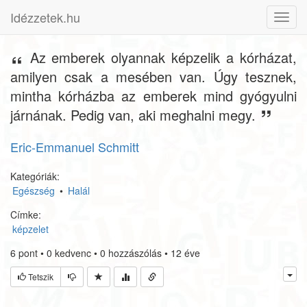
Idézzetek.hu
Toggl
navig
Az emberek olyannak képzelik a kórházat,
amilyen csak a mesében van. Úgy tesznek,
mintha kórházba az emberek mind gyógyulni
járnának. Pedig van, aki meghalni megy.
Eric-Emmanuel Schmitt
Kategóriák:
Egészség
•
Halál
Címke:
képzelet
6
pont
•
0
kedvenc
•
0
hozzászólás
•
12 éve
Tetszik