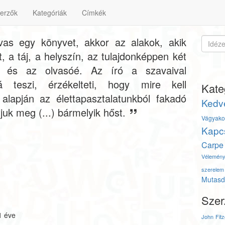
erzők
Kategóriák
Címkék
as egy könyvet, akkor az alakok, akik
 a táj, a helyszín, az tulajdonképpen két
é és az olvasóé. Az író a szavaival
á teszi, érzékelteti, hogy mire kell
Kate
lapján az élettapasztalatunkból fakadó
Kedv
juk meg (...) bármelyik hőst.
Vágyako
Kapc
Carpe
Vélemén
szerelem
Mutasd 
Szer
1 éve
John Fit