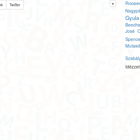
Roosev
ok
Twitter
Nagypá
Gyula
Beeche
José O
Spence
Mutasd
Szabál
Idézze