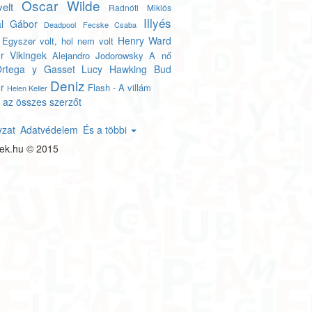
Oscar Wilde
elt
Radnóti Miklós
Illyés
l Gábor
Deadpool
Fecske Csaba
Henry Ward
Egyszer volt, hol nem volt
r
Vikingek
Alejandro Jodorowsky
A nő
rtega y Gasset
Lucy Hawking
Bud
Deniz
r
Flash - A villám
Helen Keller
 az összes szerzőt
yzat
Adatvédelem
És a többi
tek.hu © 2015