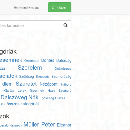
Bejelentkezés
Új idézet
góriák
esemnek
Döntés
Bátorság
Önismeret
Szerelem
zás
Optimizmus
solatok
Szülőség
Szomorúság
Elfogadás
Szeretet
 diem
Nézőpont
Háború
Lélek
Gyermek
y
Kitartás
Haza
Szomorú
Dalszöveg
Nők
Egészség
Utazás
az összes kategóriát
zők
Müller Péter
Eleanor
zgerald Kennedy