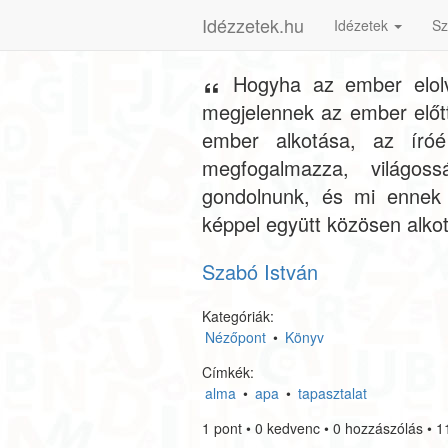
Idézzetek.hu
Idézetek
Sz
Hogyha az ember elolv
megjelennek az ember előtt,
ember alkotása, az író
megfogalmazza, világoss
gondolnunk, és mi ennek a
képpel együtt közösen alkot
Szabó István
Kategóriák:
Nézőpont
•
Könyv
Címkék:
alma
•
apa
•
tapasztalat
1
pont
•
0
kedvenc
•
0
hozzászólás
•
1