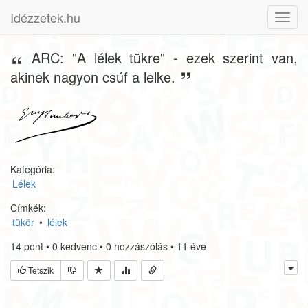
Idézzetek.hu
Toggl
navig
ARC: "A lélek tükre" - ezek szerint van,
akinek nagyon csúf a lelke.
Kategória:
Lélek
Címkék:
tükör
•
lélek
14
pont
•
0
kedvenc
•
0
hozzászólás
•
11 éve
Tetszik