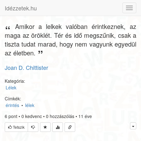
Idézzetek.hu
Toggl
navig
Amikor a lelkek valóban érintkeznek, az
maga az öröklét. Tér és idő megszűnik, csak a
tiszta tudat marad, hogy nem vagyunk egyedül
az életben.
Joan D. Chittister
Kategória:
Lélek
Címkék:
érintés
•
lélek
6
pont
•
0
kedvenc
•
0
hozzászólás
•
11 éve
Tetszik