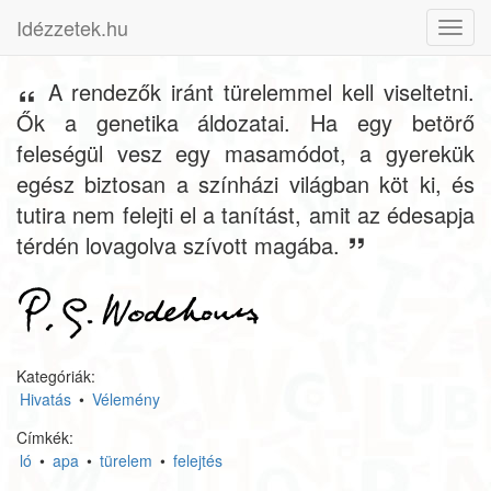
Idézzetek.hu
Toggl
navig
A rendezők iránt türelemmel kell viseltetni.
Ők a genetika áldozatai. Ha egy betörő
feleségül vesz egy masamódot, a gyerekük
egész biztosan a színházi világban köt ki, és
tutira nem felejti el a tanítást, amit az édesapja
térdén lovagolva szívott magába.
Kategóriák:
Hivatás
•
Vélemény
Címkék:
ló
•
apa
•
türelem
•
felejtés