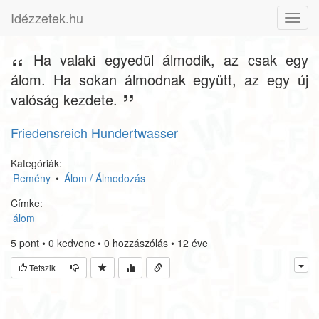
Idézzetek.hu
Toggl
navig
Ha valaki egyedül álmodik, az csak egy
álom. Ha sokan álmodnak együtt, az egy új
valóság kezdete.
Friedensreich Hundertwasser
Kategóriák:
Remény
•
Álom / Álmodozás
Címke:
álom
5
pont
•
0
kedvenc
•
0
hozzászólás
•
12 éve
Tetszik