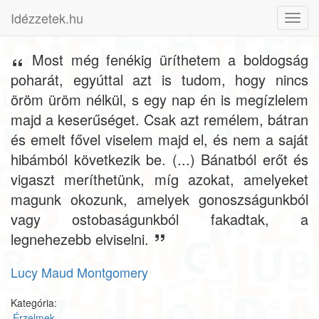
Idézzetek.hu
Toggl
navig
Most még fenékig üríthetem a boldogság
poharát, egyúttal azt is tudom, hogy nincs
öröm üröm nélkül, s egy nap én is megízlelem
majd a keserűséget. Csak azt remélem, bátran
és emelt fővel viselem majd el, és nem a saját
hibámból következik be. (...) Bánatból erőt és
vigaszt meríthetünk, míg azokat, amelyeket
magunk okozunk, amelyek gonoszságunkból
vagy ostobaságunkból fakadtak, a
legnehezebb elviselni.
Lucy Maud Montgomery
Kategória:
Érzelmek