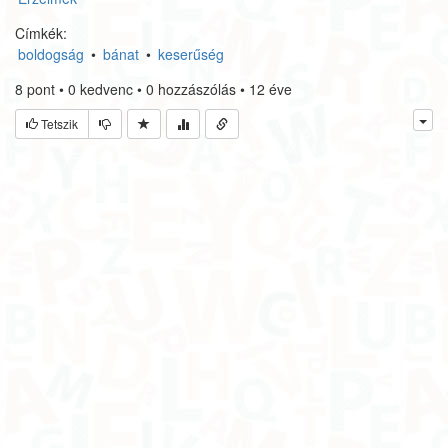
Címkék:
boldogság
•
bánat
•
keserűség
8
pont
•
0
kedvenc
•
0
hozzászólás
•
12 éve
Tetszik