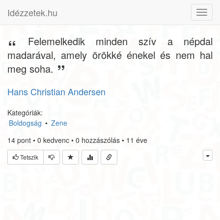
Idézzetek.hu
Toggl
navig
Felemelkedik minden szív a népdal
madarával, amely örökké énekel és nem hal
meg soha.
Hans Christian Andersen
Kategóriák:
Boldogság
•
Zene
14
pont
•
0
kedvenc
•
0
hozzászólás
•
11 éve
Tetszik