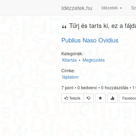
Idézzetek.hu
Idézetek
Sz
Tűrj és tarts ki, ez a fá
Publius Naso Ovidius
Kategóriák:
Kitartás
•
Megküzdés
Címke:
fájdalom
7
pont
•
0
kedvenc
•
0
hozzászólás
•
1
Tetszik
Facebo