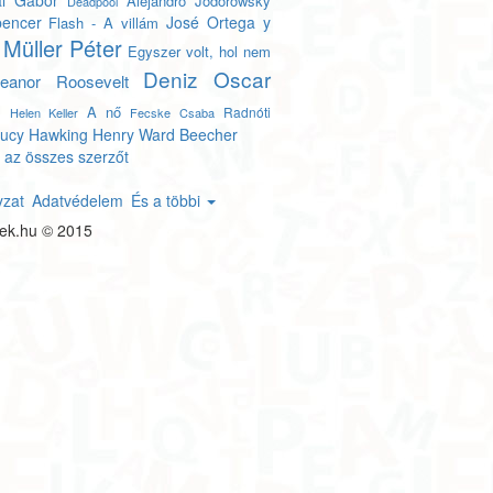
l Gábor
Alejandro Jodorowsky
Deadpool
encer
José Ortega y
Flash - A villám
Müller Péter
Egyszer volt, hol nem
Deniz
Oscar
leanor Roosevelt
e
A nő
Radnóti
Helen Keller
Fecske Csaba
ucy Hawking
Henry Ward Beecher
 az összes szerzőt
yzat
Adatvédelem
És a többi
tek.hu © 2015