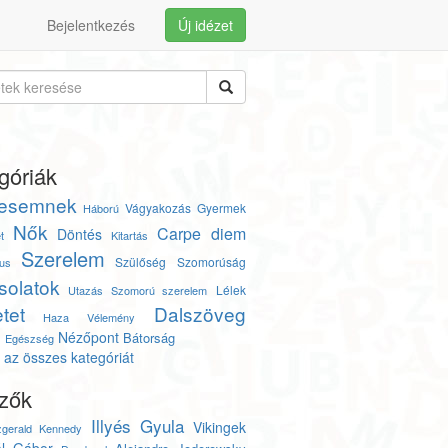
Bejelentkezés
Új idézet
góriák
esemnek
Vágyakozás
Gyermek
Háború
Nők
Carpe diem
Döntés
t
Kitartás
Szerelem
Szülőség
Szomorúság
us
solatok
Lélek
Utazás
Szomorú szerelem
tet
Dalszöveg
Haza
Vélemény
Nézőpont
Bátorság
s
Egészség
az összes kategóriát
zők
Illyés Gyula
Vikingek
zgerald Kennedy