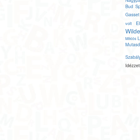
Nagypá
Bud Sp
Gasset
E
volt
Wild
L
Miklós
Mutasd
Szabál
Idézze