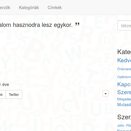
erzők
Kategóriák
Címkék
jdalom hasznodra lesz egykor.
Kate
Kedv
Önismere
Optimizm
Kapc
1 éve
Szere
ok
Twitter
Elfogadá
Mutasd 
Szer
John Fit