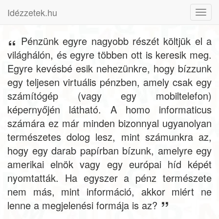
Idézzetek.hu
Toggl
navig
Pénzünk egyre nagyobb részét költjük el a
világhálón, és egyre többen ott is keresik meg.
Egyre kevésbé esik nehezünkre, hogy bízzunk
egy teljesen virtuális pénzben, amely csak egy
számítógép (vagy egy mobiltelefon)
képernyőjén látható. A homo informaticus
számára ez már minden bizonnyal ugyanolyan
természetes dolog lesz, mint számunkra az,
hogy egy darab papírban bízunk, amelyre egy
amerikai elnök vagy egy európai híd képét
nyomtatták. Ha egyszer a pénz természete
nem más, mint információ, akkor miért ne
lenne a megjelenési formája is az?