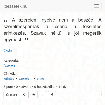
Idézzetek.hu
Toggl
navig
A szerelem nyelve nem a beszéd. A
szerelmespárnak a csend a tökéletes
érintkezés. Szavak nélkül is jól megértik
egymást.
Osho
Kategória:
Szerelem
Címkék:
érintés
•
szerelem
•
elme
8
pont
•
0
kedvenc
•
0
hozzászólás
•
11 éve
Tetszik