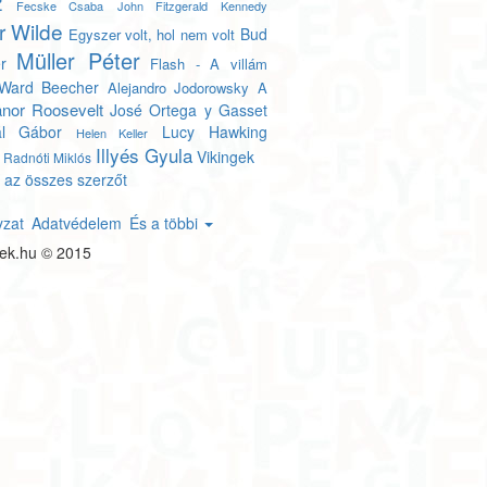
z
Fecske Csaba
John Fitzgerald Kennedy
r Wilde
Bud
Egyszer volt, hol nem volt
Müller Péter
r
Flash - A villám
Ward Beecher
Alejandro Jodorowsky
A
anor Roosevelt
José Ortega y Gasset
ál Gábor
Lucy Hawking
Helen Keller
Illyés Gyula
Vikingek
Radnóti Miklós
 az összes szerzőt
yzat
Adatvédelem
És a többi
tek.hu © 2015