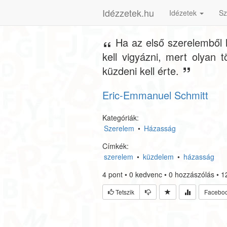
Idézzetek.hu
Idézetek
Sz
Ha az első szerelemből 
kell vigyázni, mert olyan 
küzdeni kell érte.
Eric-Emmanuel Schmitt
Kategóriák:
Szerelem
•
Házasság
Címkék:
szerelem
•
küzdelem
•
házasság
4
pont
•
0
kedvenc
•
0
hozzászólás
•
1
Tetszik
Facebo