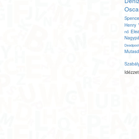
Deni
Osca
Spence
Henry 
Ele
nő
Nagyp
Deadpool
Mutasd
Szabál
Idézze