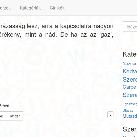
erzők
Kategóriák
Címkék
házasság lesz, arra a kapcsolatra nagyon
törékeny, mint a nád. De ha az az igazi,
Kate
Nézőpo
Kedv
Szer
Carp
Szere
Egészsé
2 éve
Utazás
Mutasd 
ok
Twitter
Szer