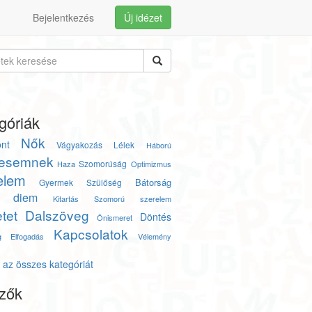
Bejelentkezés
Új idézet
góriák
Nők
nt
Vágyakozás
Lélek
Háború
esemnek
Szomorúság
Haza
Optimizmus
elem
Bátorság
Gyermek
Szülőség
e diem
Kitartás
Szomorú szerelem
tet
Dalszöveg
Döntés
Önismeret
Kapcsolatok
g
Elfogadás
Vélemény
az összes kategóriát
zők