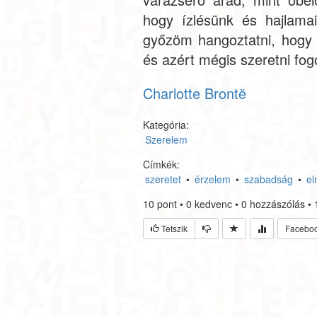
hogy ízlésünk és hajlam
győzöm hangoztatni, hogy k
és azért mégis szeretni fog
Charlotte Brontë
Kategória:
Szerelem
Címkék:
szeretet
•
érzelem
•
szabadság
•
e
10
pont
•
0
kedvenc
•
0
hozzászólás
•
Tetszik
Facebo