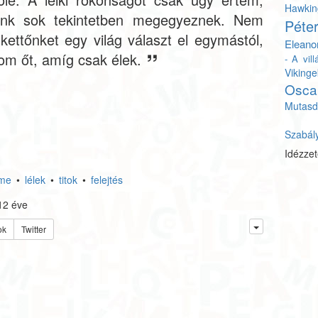
Hawkin
aink sok tekintetben megegyeznek. Nem
Péte
ettőnket egy világ választ el egymástól,
Eleano
om őt, amíg csak élek.
- A vil
Vikinge
Osca
Mutasd
Szabál
Idézze
lme
•
lélek
•
titok
•
felejtés
12 éve
ok
Twitter