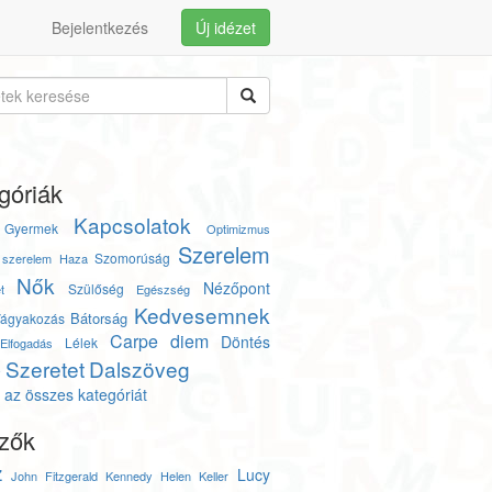
Bejelentkezés
Új idézet
góriák
Kapcsolatok
Gyermek
Optimizmus
Szerelem
Szomorúság
szerelem
Haza
Nők
Nézőpont
Szülőség
t
Egészség
Kedvesemnek
Bátorság
ágyakozás
Carpe diem
Döntés
Lélek
Elfogadás
Szeretet
Dalszöveg
y
az összes kategóriát
zők
z
Lucy
John Fitzgerald Kennedy
Helen Keller