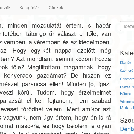
erzők
Kategóriák
Címkék
m, minden mozdulatát értem, s habár
tetében tátongó űr választ el tőle, van
zívemben, a véremben és az idegeimben,
esz. Hogy egy-két nappal ezelőtt még
Kate
ltem? Azt mondtam, semmi közöm hozzá
Kitartás
apok tőle? Megtiltottam magamnak, hogy
Szomorú 
t kenyéradó gazdámat? De hiszen ez
Önismere
rmészet parancsa ellen! Minden jó, igaz,
V
Utazás
 veszi körül. Tudom, hogy érzelmeimet
Háború
 parazsát el kell fojtanom; nem szabad
Vélemén
keveset törődhet velem. Mert amikor azt
Mutasd 
 vagyunk, nem úgy értem, hogy én is rá
Szer
tomat másokra, és hogy belőlem is olyan
Deni
őle. A lelki rokonságot csak úgy értem,