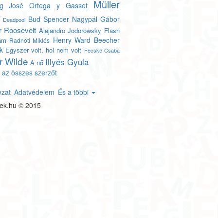
Müller
g
José Ortega y Gasset
r
Bud Spencer
Nagypál Gábor
Deadpool
r Roosevelt
Alejandro Jodorowsky
Flash
Henry Ward Beecher
lám
Radnóti Miklós
k
Egyszer volt, hol nem volt
Fecske Csaba
r Wilde
Illyés Gyula
A nő
 az összes szerzőt
yzat
Adatvédelem
És a többi
tek.hu © 2015