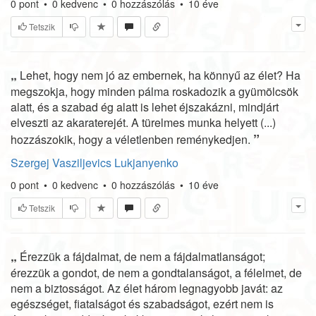
0
pont
•
0
kedvenc
•
0
hozzászólás
•
10 éve
Tetszik
„
Lehet, hogy nem jó az embernek, ha könnyű az élet? Ha
megszokja, hogy minden pálma roskadozik a gyümölcsök
alatt, és a szabad ég alatt is lehet éjszakázni, mindjárt
elveszti az akaraterejét. A türelmes munka helyett (...)
”
hozzászokik, hogy a véletlenben reménykedjen.
Szergej Vasziljevics Lukjanyenko
0
pont
•
0
kedvenc
•
0
hozzászólás
•
10 éve
Tetszik
„
Érezzük a fájdalmat, de nem a fájdalmatlanságot;
érezzük a gondot, de nem a gondtalanságot, a félelmet, de
nem a biztosságot. Az élet három legnagyobb javát: az
egészséget, fiatalságot és szabadságot, ezért nem is