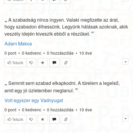
„
A szabadság nincs ingyen. Valaki megfizette az árat,
hogy szabadon élhessünk. Legyünk hálásak azoknak, akik
”
veszély idején kiveszik ebből a részüket.
Adam Makos
0
pont
•
0
kedvenc
•
0
hozzászólás
•
10 éve
Tetszik
„
Semmit sem szabad elkapkodni. A türelem a legelső,
”
amit egy jó üzletember megtanul.
Volt egyszer egy Vadnyugat
0
pont
•
0
kedvenc
•
0
hozzászólás
•
10 éve
Tetszik