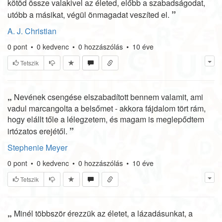
kötöd össze valakivel az életed, előbb a szabadságodat,
”
utóbb a másikat, végül önmagadat veszíted el.
A. J. Christian
0
pont
•
0
kedvenc
•
0
hozzászólás
•
10 éve
Tetszik
„
Nevének csengése elszabadított bennem valamit, ami
vadul marcangolta a belsőmet - akkora fájdalom tört rám,
hogy elállt tőle a lélegzetem, és magam is meglepődtem
”
irtózatos erejétől.
Stephenie Meyer
0
pont
•
0
kedvenc
•
0
hozzászólás
•
10 éve
Tetszik
„
Minél többször érezzük az életet, a lázadásunkat, a