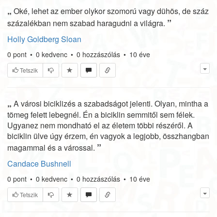
„
Oké, lehet az ember olykor szomorú vagy dühös, de száz
”
százalékban nem szabad haragudni a világra.
Holly Goldberg Sloan
0
pont
•
0
kedvenc
•
0
hozzászólás
•
10 éve
Tetszik
„
A városi biciklizés a szabadságot jelenti. Olyan, mintha a
tömeg felett lebegnél. Én a biciklin semmitől sem félek.
Ugyanez nem mondható el az életem többi részéről. A
biciklin ülve úgy érzem, én vagyok a legjobb, összhangban
”
magammal és a várossal.
Candace Bushnell
0
pont
•
0
kedvenc
•
0
hozzászólás
•
10 éve
Tetszik