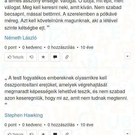
a terhes asszony éhsége: válogat. Ő tudja, mit épít, mért
válogat. Meg kell keresni neki, amit kíván. Nem szabad
becsapni, mással betömni. A szerelemben a pótkávé
méreg. Azt kell követelnünk magunknak, aki a létével
”
szinte kétségbe ejt.
Németh László
0
pont
•
0
kedvenc
•
0
hozzászólás
•
10 éve
Tetszik
„
A testi fogyatékos embereknek olyasmikre kell
összpontosítani erejüket, amelyek végrehajtását
megmaradt képességeik lehetővé teszik, és nem szabad
azon keseregniük, hogy mi az, amit nem tudnak megtenni.
”
Stephen Hawking
0
pont
•
0
kedvenc
•
0
hozzászólás
•
10 éve
Tetszik