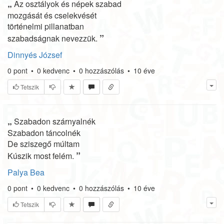
„
Az osztályok és népek szabad
mozgását és cselekvését
történelmi pillanatban
”
szabadságnak nevezzük.
Dinnyés József
0
pont
•
0
kedvenc
•
0
hozzászólás
•
10 éve
Tetszik
„
Szabadon szárnyalnék
Szabadon táncolnék
De sziszegő múltam
”
Kúszik most felém.
Palya Bea
0
pont
•
0
kedvenc
•
0
hozzászólás
•
10 éve
Tetszik