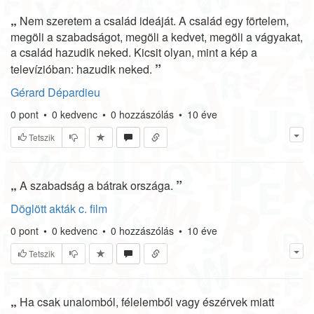
„
Nem szeretem a család ideáját. A család egy förtelem,
megöli a szabadságot, megöli a kedvet, megöli a vágyakat,
a család hazudik neked. Kicsit olyan, mint a kép a
”
televízióban: hazudik neked.
Gérard Dépardieu
0
pont
•
0
kedvenc
•
0
hozzászólás
•
10 éve
Tetszik
„
”
A szabadság a bátrak országa.
Döglött akták c. film
0
pont
•
0
kedvenc
•
0
hozzászólás
•
10 éve
Tetszik
„
Ha csak unalomból, félelemből vagy észérvek miatt