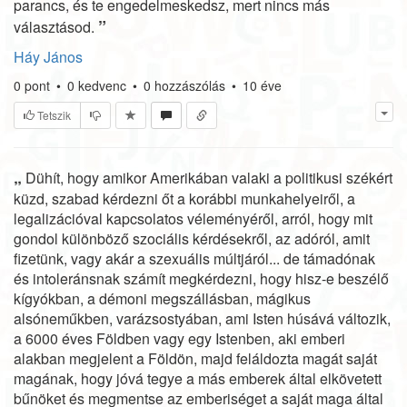
parancs, és te engedelmeskedsz, mert nincs más
”
választásod.
Háy János
0
pont
•
0
kedvenc
•
0
hozzászólás
•
10 éve
Tetszik
„
Dühít, hogy amikor Amerikában valaki a politikusi székért
küzd, szabad kérdezni őt a korábbi munkahelyeiről, a
legalizációval kapcsolatos véleményéről, arról, hogy mit
gondol különböző szociális kérdésekről, az adóról, amit
fizetünk, vagy akár a szexuális múltjáról... de támadónak
és intoleránsnak számít megkérdezni, hogy hisz-e beszélő
kígyókban, a démoni megszállásban, mágikus
alsóneműkben, varázsostyában, ami Isten húsává változik,
a 6000 éves Földben vagy egy Istenben, aki emberi
alakban megjelent a Földön, majd feláldozta magát saját
magának, hogy jóvá tegye a más emberek által elkövetett
bűnöket és megmentse az emberiséget a saját maga által