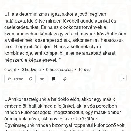
„
Ha a determinizmus igaz, akkor a jövő meg van
határozva, ide értve minden jövőbeli gondolatunkat és
cselekedetünket. És ha az ok-okozati törvények a
kvantummechanikának vagy valami másnak köszönhetően
a véletlennek is szerepet adnak, akkor sem mi határozzuk
meg, hogy mi történjen. Nincs a kettőnek olyan
kombinációja, ami kompatibilis lenne a szabad akarat
”
népszerű elképzelésével.
0
pont
•
0
kedvenc
•
0
hozzászólás
•
10 éve
Tetszik
„
Amikor tisztelgünk a haldokló előtt, akkor egy másik
ember előtt hajtjuk meg a fejünket, aki a vég perceiben
minden különösségétől megszabadult, egy másik ember,
önmagunk mása, aki most eltávozik közülünk.
Egyéniségünk minden bizonnyal roppantul különböző volt,