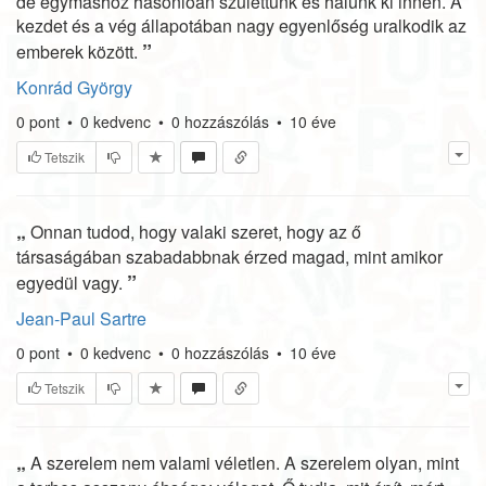
de egymáshoz hasonlóan születtünk és halunk ki innen. A
kezdet és a vég állapotában nagy egyenlőség uralkodik az
”
emberek között.
Konrád György
0
pont
•
0
kedvenc
•
0
hozzászólás
•
10 éve
Tetszik
„
Onnan tudod, hogy valaki szeret, hogy az ő
társaságában szabadabbnak érzed magad, mint amikor
”
egyedül vagy.
Jean-Paul Sartre
0
pont
•
0
kedvenc
•
0
hozzászólás
•
10 éve
Tetszik
„
A szerelem nem valami véletlen. A szerelem olyan, mint