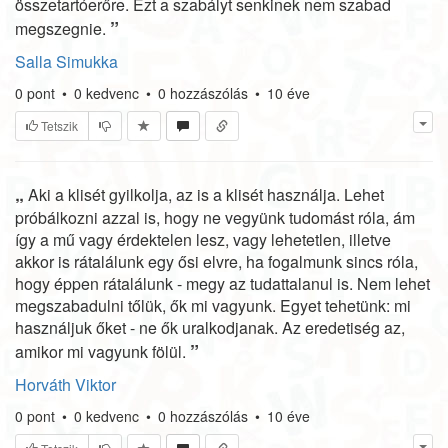
összetartóerőre. Ezt a szabályt senkinek nem szabad
”
megszegnie.
Salla Simukka
0
pont
•
0
kedvenc
•
0
hozzászólás
•
10 éve
Tetszik
„
Aki a klisét gyilkolja, az is a klisét használja. Lehet
próbálkozni azzal is, hogy ne vegyünk tudomást róla, ám
így a mű vagy érdektelen lesz, vagy lehetetlen, illetve
akkor is rátalálunk egy ősi elvre, ha fogalmunk sincs róla,
hogy éppen rátalálunk - megy az tudattalanul is. Nem lehet
megszabadulni tőlük, ők mi vagyunk. Egyet tehetünk: mi
használjuk őket - ne ők uralkodjanak. Az eredetiség az,
”
amikor mi vagyunk fölül.
Horváth Viktor
0
pont
•
0
kedvenc
•
0
hozzászólás
•
10 éve