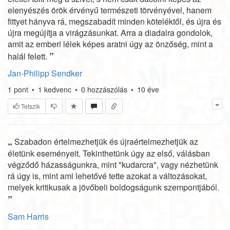
elenyészés örök érvényű természeti törvényével, hanem
fittyet hányva rá, megszabadít minden köteléktől, és újra és
újra megújítja a virágzásunkat. Arra a diadalra gondolok,
amit az emberi lélek képes aratni úgy az önzőség, mint a
”
halál felett.
Jan-Philipp Sendker
1
pont
•
1
kedvenc
•
0
hozzászólás
•
10 éve
Tetszik
„
Szabadon értelmezhetjük és újraértelmezhetjük az
életünk eseményeit. Tekinthetünk úgy az első, válásban
végződő házasságunkra, mint "kudarcra", vagy nézhetünk
rá úgy is, mint ami lehetővé tette azokat a változásokat,
melyek kritikusak a jövőbeli boldogságunk szempontjából.
”
Sam Harris