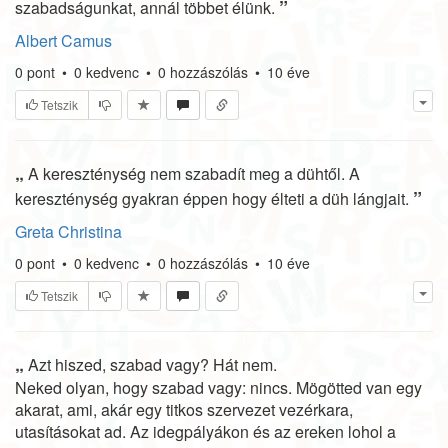
”
szabadságunkat, annál többet élünk.
Albert Camus
0
pont
•
0
kedvenc
•
0
hozzászólás
•
10 éve
Tetszik
„
A kereszténység nem szabadít meg a dühtől. A
”
kereszténység gyakran éppen hogy élteti a düh lángjait.
Greta Christina
0
pont
•
0
kedvenc
•
0
hozzászólás
•
10 éve
Tetszik
„
Azt hiszed, szabad vagy? Hát nem.
Neked olyan, hogy szabad vagy: nincs. Mögötted van egy
akarat, ami, akár egy titkos szervezet vezérkara,
utasításokat ad. Az idegpályákon és az ereken lohol a