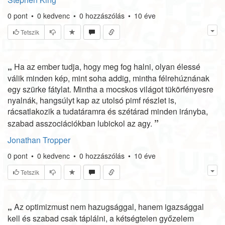
0
pont
•
0
kedvenc
•
0
hozzászólás
•
10 éve
Tetszik
„
Ha az ember tudja, hogy meg fog halni, olyan élessé
válik minden kép, mint soha addig, mintha félrehúznának
egy szürke fátylat. Mintha a mocskos világot tükörfényesre
nyalnák, hangsúlyt kap az utolsó pimf részlet is,
rácsatlakozik a tudatáramra és szétárad minden irányba,
”
szabad asszociációkban lubickol az agy.
Jonathan Tropper
0
pont
•
0
kedvenc
•
0
hozzászólás
•
10 éve
Tetszik
„
Az optimizmust nem hazugsággal, hanem igazsággal
kell és szabad csak táplálni, a kétségtelen győzelem