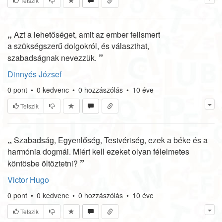
Tetszik
„
Azt a lehetőséget, amit az ember felismert
a szükségszerű dolgokról, és választhat,
”
szabadságnak nevezzük.
Dinnyés József
0
pont
•
0
kedvenc
•
0
hozzászólás
•
10 éve
Tetszik
„
Szabadság, Egyenlőség, Testvériség, ezek a béke és a
harmónia dogmái. Miért kell ezeket olyan félelmetes
”
köntösbe öltöztetni?
Victor Hugo
0
pont
•
0
kedvenc
•
0
hozzászólás
•
10 éve
Tetszik