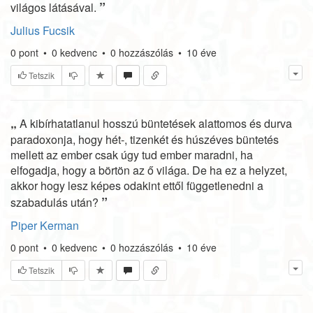
”
világos látásával.
Julius Fucsik
0
pont
•
0
kedvenc
•
0
hozzászólás
•
10 éve
Tetszik
„
A kibírhatatlanul hosszú büntetések alattomos és durva
paradoxonja, hogy hét-, tizenkét és húszéves büntetés
mellett az ember csak úgy tud ember maradni, ha
elfogadja, hogy a börtön az ő világa. De ha ez a helyzet,
akkor hogy lesz képes odakint ettől függetlenedni a
”
szabadulás után?
Piper Kerman
0
pont
•
0
kedvenc
•
0
hozzászólás
•
10 éve
Tetszik