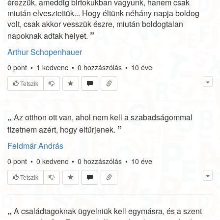
érezzük, ameddig birtokukban vagyunk, hanem csak
miután elvesztettük... Hogy éltünk néhány napja boldog
volt, csak akkor vesszük észre, miután boldogtalan
”
napoknak adtak helyet.
Arthur Schopenhauer
0
pont
•
1
kedvenc
•
0
hozzászólás
•
10 éve
Tetszik
„
Az otthon ott van, ahol nem kell a szabadságommal
”
fizetnem azért, hogy eltűrjenek.
Feldmár András
0
pont
•
0
kedvenc
•
0
hozzászólás
•
10 éve
Tetszik
„
A családtagoknak ügyelniük kell egymásra, és a szent