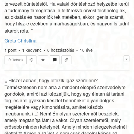
tervezett büntetéstől. Ha valaki döntéshozó helyzetbe kerül
a tudomány támogatása, a feltörekvő orvosi technológiák,
az oktatás és hasonlók tekintetében, akkor igenis számít,
hogy hisz-e ezekben a marhaságokban, és nagyon is tudni
”
akarok róla.
Greta Christina
1
pont
•
1
kedvenc
•
0
hozzászólás
•
10 éve
Tetszik
„
Hiszel abban, hogy létezik igaz szerelem?
Természetesen nem arra a mindent elsöprő szenvedélyre
gondolok, amiről azt képzeljük, hogy egy életen át tartani
fog, és ami gyakran késztet bennünket olyan dolgok
megtételére vagy kimondására, amiket később
megbánunk. (...) Nem! Én olyan szerelemről beszélek,
amely megtanítja látni a vakot. Olyan szerelemről, mely
erősebb minden kételynél. Amely minden lélegzetvételnél
élettel tölti meg a szívet, s nem csak dacolni képes az