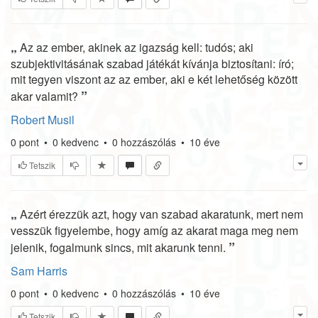
„
Az az ember, akinek az igazság kell: tudós; aki
szubjektivitásának szabad játékát kívánja biztosítani: író;
mit tegyen viszont az az ember, aki e két lehetőség között
”
akar valamit?
Robert Musil
0
pont
•
0
kedvenc
•
0
hozzászólás
•
10 éve
Tetszik
„
Azért érezzük azt, hogy van szabad akaratunk, mert nem
vesszük figyelembe, hogy amíg az akarat maga meg nem
”
jelenik, fogalmunk sincs, mit akarunk tenni.
Sam Harris
0
pont
•
0
kedvenc
•
0
hozzászólás
•
10 éve
Tetszik