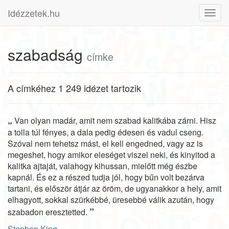
Idézzetek.hu
Toggl
navig
szabadság
címke
A címkéhez 1 249 idézet tartozik
„
Van olyan madár, amit nem szabad kalitkába zárni. Hisz
a tolla túl fényes, a dala pedig édesen és vadul cseng.
Szóval nem tehetsz mást, el kell engedned, vagy az is
megeshet, hogy amikor eleséget viszel neki, és kinyitod a
kalitka ajtaját, valahogy kihussan, mielőtt még észbe
kapnál. És ez a részed tudja jól, hogy bűn volt bezárva
tartani, és először átjár az öröm, de ugyanakkor a hely, amit
elhagyott, sokkal szürkébbé, üresebbé válik azután, hogy
”
szabadon eresztetted.
Stephen King