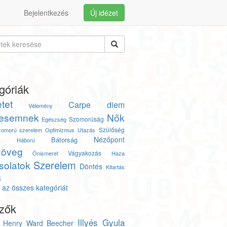
Bejelentkezés
Új idézet
góriák
tet
Carpe diem
Vélemény
esemnek
Nők
Szomorúság
Egészség
Szülőség
zomorú szerelem
Optimizmus
Utazás
Nézőpont
Bátorság
s
Háború
zöveg
Vágyakozás
Önismeret
Haza
Szerelem
solatok
Döntés
Kitartás
k
az összes kategóriát
zők
Illyés Gyula
Henry Ward Beecher