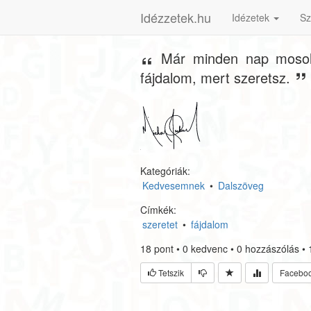
Idézzetek.hu
Idézetek
Sz
Már minden nap mosol
fájdalom, mert szeretsz.
Kategóriák:
Kedvesemnek
•
Dalszöveg
Címkék:
szeretet
•
fájdalom
18
pont
•
0
kedvenc
•
0
hozzászólás
•
Tetszik
Facebo