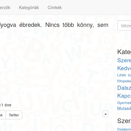
erzők
Kategóriák
Címkék
yogva ébredek. Nincs több könny, sem
Kate
Szere
Kedv
Lélek
S
Elfogadá
Dals
Kapc
Gyerme
11 éve
Mutasd 
ok
Twitter
Szer
Deadpool