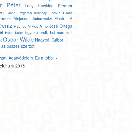
er Péter
Eleanor
Lucy Hawking
elt
John Fitzgerald Kennedy
Fecske Csaba
encer
Alejandro Jodorowsky
Flash - A
Deniz
José Ortega
A nő
Radnóti Miklós
et
Egyszer volt, hol nem volt
Helen Keller
Oscar Wilde
k
Nagypál Gábor
 az összes szerzőt
yzat
Adatvédelem
És a többi
tek.hu © 2015