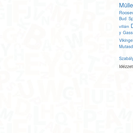
Müll
Roosev
Bud Sp
villám
y Gass
Vikinge
Mutasd
Szabál
Idézze