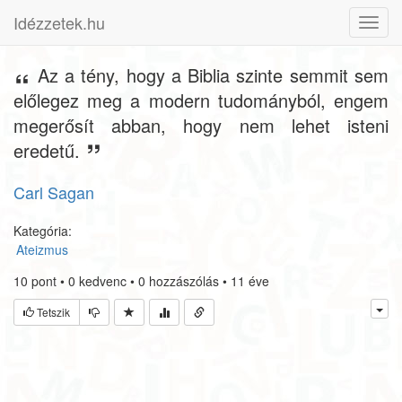
Idézzetek.hu
Toggl
navig
Az a tény, hogy a Biblia szinte semmit sem
előlegez meg a modern tudományból, engem
megerősít abban, hogy nem lehet isteni
eredetű.
Carl Sagan
Kategória:
Ateizmus
10
pont
•
0
kedvenc
•
0
hozzászólás
•
11 éve
Tetszik