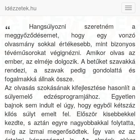
Idézzetek.hu
Toggl
navig
Hangsúlyozni szeretném a
meggyőződésemet, hogy egy vonzó
olvasmány sokkal értékesebb, mint bizonyos
tévéműsorokat végignézni. Amikor olvas az
ember, az elméje dolgozik. A betűket szavakká
rendezi, a szavak pedig gondolattá és
fogalmakká állnak össze.
Az olvasás szokásának kifejlesztése hasonlít a
súlyemelő edzésprogramjához. Egyetlen
bajnok sem indult el úgy, hogy egyből kétszáz
kilós súlyt emelt fel. Először kisebbekkel
kezdte, s aztán egyre nagyobbakkal folytatta,
míg az izmai megerősödtek. Így van ez az
értelmi képességgel is. Az elménk akkor